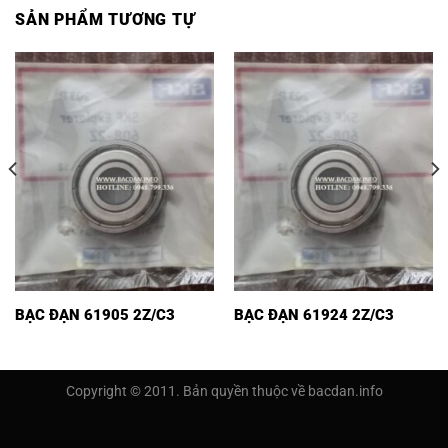
SẢN PHẨM TƯƠNG TỰ
BẠC ĐẠN 61905 2Z/C3
BẠC ĐẠN 61924 2Z/C3
Copyright © 2011. Bản quyền thuộc về bacdan.info