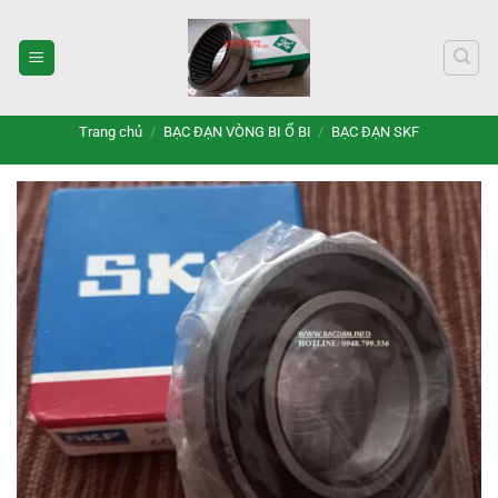
Bỏ
qua
nội
dung
Trang chủ
/
BẠC ĐẠN VÒNG BI Ổ BI
/
BẠC ĐẠN SKF