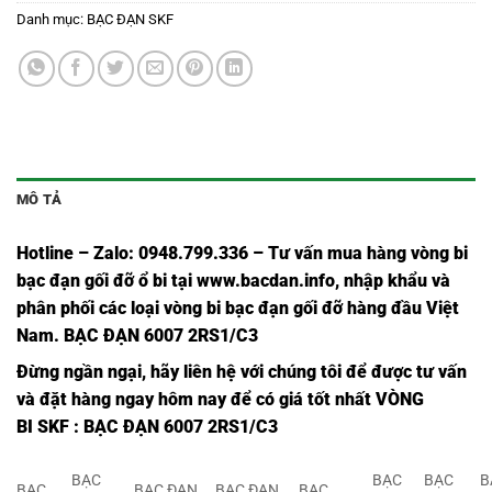
Danh mục:
BẠC ĐẠN SKF
MÔ TẢ
Hotline – Zalo: 0948.799.336 – Tư vấn mua hàng vòng bi
bạc đạn
gối đỡ ổ bi tại
www.bacdan.info
, nhập khẩu và
phân phối các loại vòng bi bạc đạn gối đỡ hàng đầu Việt
Nam
. BẠC ĐẠN 6007 2RS1/C3
Đừng ngần ngại, hãy liên hệ với chúng tôi để được tư vấn
và đặt hàng ngay hôm nay để có giá tốt nhất
VÒNG
BI SKF
: BẠC ĐẠN 6007 2RS1/C3
BẠC
BẠC
BẠC
B
BẠC
BẠC ĐẠN
BẠC ĐẠN
BẠC