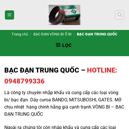
Bỏ
qua
nội
dung
Trang chủ
/
BẠC ĐẠN VÒNG BI Ổ BI
/
BẠC ĐẠN TRUNG QUỐC
LỌC
BẠC ĐẠN TRUNG QUỐC
–
HOTLINE:
0948799336
Là công ty chuyên nhập khẩu và cung cấp các loại vòng
bi/ bạc đạn. Dây curoa BANDO, MITSUBOSHI, GATES. Mỡ
chịu nhiệt hàng chính hãng giá cạnh trạnh.VÒNG BI – BẠC
ĐẠN TRUNG QUỐC
Ngoài ra chúng tôi còn nhập khẩu và cung cấp các loại