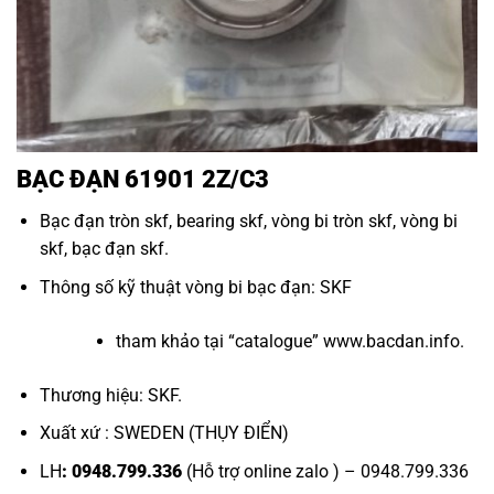
BẠC ĐẠN 61901 2Z/C3
Bạc đạn tròn skf
,
bearing skf
,
vòng bi tròn skf
,
vòng bi
skf
,
bạc đạn skf
.
Thông số kỹ thuật vòng bi bạc đạn: SKF
tham khảo tại “
catalogue
”
www.bacdan.info
.
Thương hiệu: SKF.
Xuất xứ : SWEDEN (THỤY ĐIỂN)
LH
: 0948.799.336
(Hỗ trợ online zalo ) – 0948.799.336