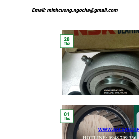
Email:
minhcuong.ngocha@gmail.com
28
Th2
01
Th6