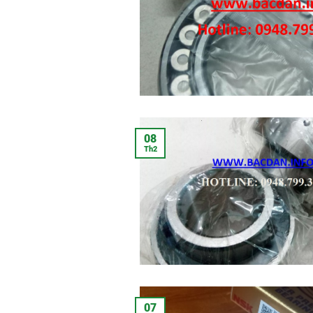
08
Th2
07