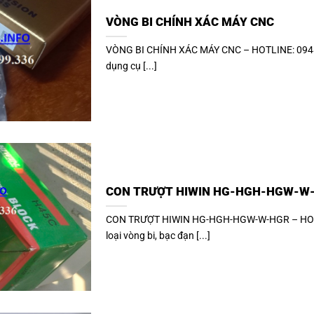
VÒNG BI CHÍNH XÁC MÁY CNC
VÒNG BI CHÍNH XÁC MÁY CNC – HOTLINE: 0948.
dụng cụ [...]
CON TRƯỢT HIWIN HG-HGH-HGW-W
CON TRƯỢT HIWIN HG-HGH-HGW-W-HGR – HOTLI
loại vòng bi, bạc đạn [...]