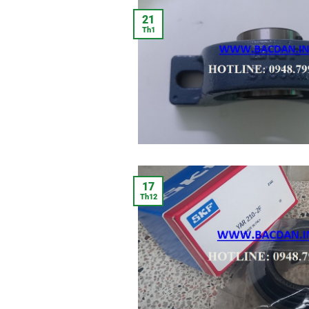
21
Th1
17
Th12