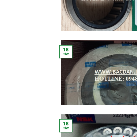
18
Th2
18
Th2