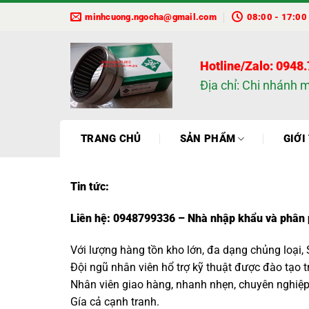
Bỏ
minhcuong.ngocha@gmail.com
08:00 - 17:00
qua
nội
dung
Hotline/Zalo: 0948
Địa chỉ: Chi nhánh 
TRANG CHỦ
SẢN PHẨM
GIỚI
Tin tức:
Liên hệ: 0948799336 – Nhà nhập khẩu và phân 
Với lượng hàng tồn kho lớn, đa dạng chủng loại,
Đội ngũ nhân viên hổ trợ kỹ thuật được đào tạo 
Nhân viên giao hàng, nhanh nhẹn, chuyên nghiệ
Gía cả cạnh tranh.