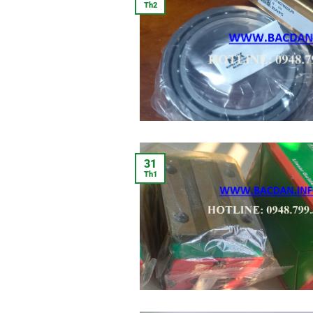
Th2
31
Th1