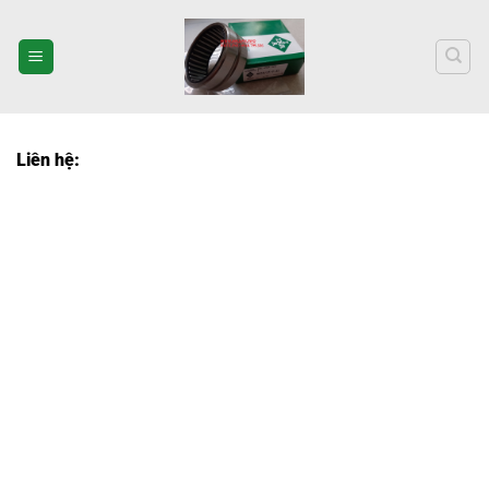
Bỏ
qua
nội
dung
Liên hệ: