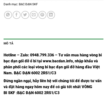
Danh mục:
BẠC ĐẠN SKF
MÔ TẢ
Hotline – Zalo: 0948.799.336 – Tư vấn mua hàng vòng bi
bạc đạn
gối đỡ ổ bi tại
www.bacdan.info
, nhập khẩu và
phân phối các loại vòng bi bạc đạn gối đỡ hàng đầu Việt
Nam
. BẠC ĐẠN 6002 2RS1/C3
Đừng ngần ngại, hãy liên hệ với chúng tôi để được tư vấn
và đặt hàng ngay hôm nay để có giá tốt nhất
VÒNG
BI SKF
:BẠC ĐẠN 6002 2RS1/C3
BẠC
BẠC
BẠC
B
BẠC
BẠC ĐẠN
BẠC ĐẠN
BẠC