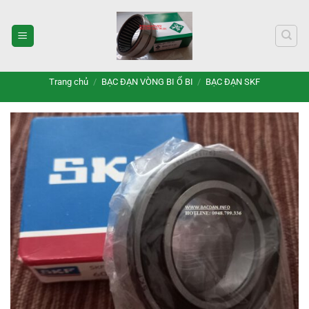
Bỏ
qua
nội
dung
Trang chủ
/
BẠC ĐẠN VÒNG BI Ổ BI
/
BẠC ĐẠN SKF