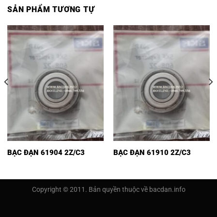
SẢN PHẨM TƯƠNG TỰ
BẠC ĐẠN 61904 2Z/C3
BẠC ĐẠN 61910 2Z/C3
Copyright © 2011. Bản quyền thuộc về bacdan.info