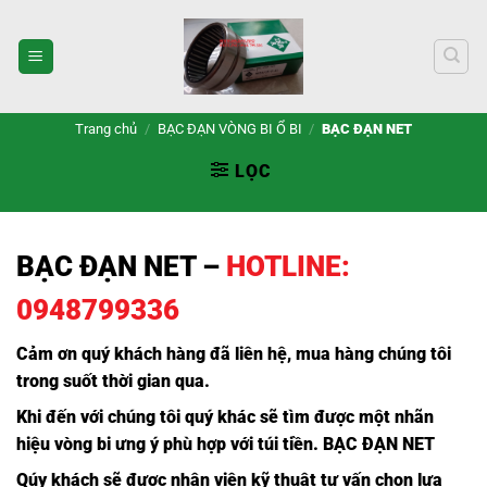
Bỏ
qua
nội
dung
Trang chủ
/
BẠC ĐẠN VÒNG BI Ổ BI
/
BẠC ĐẠN NET
LỌC
BẠC ĐẠN NET
–
HOTLINE:
0948799336
Cảm ơn quý khách hàng đã liên hệ, mua hàng chúng tôi
trong suốt thời gian qua.
Khi đến với chúng tôi quý khác sẽ tìm được một nhãn
hiệu
vòng bi
ưng ý phù hợp với túi tiền. BẠC ĐẠN NET
Qúy khách sẽ được nhân viên kỹ thuật tư vấn chọn lựa