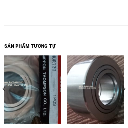
Z,
ZZ,
BEARING
BEARING
BEARING
BEARING
BEARING
BEARI
NAST60
NAST60
NAST60,
NAST60Z,
NAST60ZZ,
RNAST6
Z,
ZZ,
SẢN PHẨM TƯƠNG TỰ