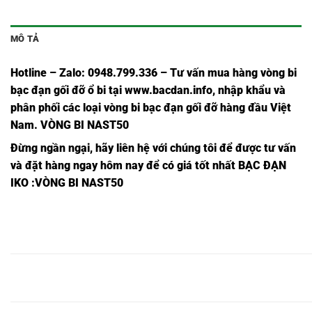
MÔ TẢ
Hotline – Zalo: 0948.799.336 – Tư vấn mua hàng vòng bi
bạc đạn
gối đỡ ổ bi tại
www.bacdan.info
, nhập khẩu và
phân phối các loại vòng bi bạc đạn gối đỡ hàng đầu Việt
Nam
. VÒNG BI NAST50
Đừng ngần ngại, hãy liên hệ với chúng tôi để được tư vấn
và đặt hàng ngay hôm nay để có giá tốt nhất
BẠC ĐẠN
IKO
:VÒNG BI NAST50
BEARING
BEARING
BEARING
BEARING
BEARING
BEARI
NAST17
NAST17
NAST17,
NAST17Z,
NAST17ZZ,
RNAST1
Z,
ZZ,
BEARING
BEARING
BEARING
BEARING
BEARING
BEARI
NAST20
NAST20
NAST20,
NAST20Z,
NAST20ZZ,
RNAST2
Z,
ZZ,