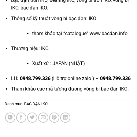
Bạc đạn tròn IKO
,
bearing IKO
,
vòng bi tròn IKO
,
vòng bi
IKO
,
bạc đạn IKO
.
Thông số kỹ thuật vòng bi bạc đạn: IKO
tham khảo tại “
catalogue
”
www.bacdan.info
.
Thương hiệu: IKO.
Xuất xứ : JAPAN (NHẬT)
LH
: 0948.799.336
(Hỗ trợ online zalo ) –
0948.799.336
Tham khảo các mã tương đương
vòng bi bạc đạn IKO
:
Danh mục:
BẠC ĐẠN IKO