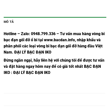
MÔ TẢ
Hotline – Zalo: 0948.799.336 – Tư vấn mua hàng vòng bi
bạc đạn
gối đỡ ổ bi tại
www.bacdan.info
, nhập khẩu và
phân phối các loại vòng bi bạc đạn gối đỡ hàng đầu Việt
Nam
. ĐẠI LÝ BẠC ĐẠN IKO
Đừng ngần ngại, hãy liên hệ với chúng tôi để được tư vấn
và đặt hàng ngay hôm nay để có giá tốt nhất
BẠC ĐẠN
IKO
: ĐẠI LÝ BẠC ĐẠN IKO
BẠC ĐẠN
BẠC ĐẠN
BẠC ĐẠN
BẠC ĐẠN
BẠC ĐẠN
NKX5,
NKX5Z,
NKX5 Z,
NKX5,
NKX5 Z,
BẠC ĐẠN
BẠC ĐẠN
BẠC ĐẠN
BẠC ĐẠN
BẠC ĐẠN
NKX10,
NKX10Z,
NKX10 Z,
NKX10,
NKX10 Z,
BẠC ĐẠN
BẠC ĐẠN
BẠC ĐẠN
BẠC ĐẠN
BẠC ĐẠN