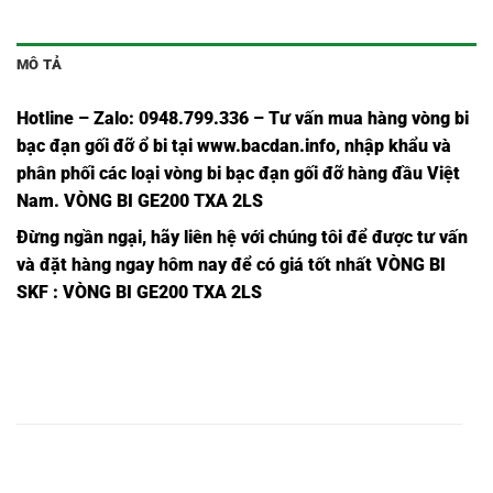
MÔ TẢ
Hotline – Zalo: 0948.799.336 – Tư vấn mua hàng vòng bi
bạc đạn
gối đỡ ổ bi tại
www.bacdan.info
, nhập khẩu và
phân phối các loại vòng bi bạc đạn gối đỡ hàng đầu Việt
Nam
. VÒNG BI GE200 TXA 2LS
Đừng ngần ngại, hãy liên hệ với chúng tôi để được tư vấn
và đặt hàng ngay hôm nay để có giá tốt nhất
VÒNG BI
SKF
: VÒNG BI GE200 TXA 2LS
BẠC
BẠC
BẠC ĐẠN
BẠC ĐẠN
BẠC ĐẠN
ĐẠN
BẠC ĐẠN
ĐẠN
GE195
GE195ES
GE195
GE195
GE195ES,
GE195,
ES 2RS,
2RS,
TXA-2LS,
ES,
BẠC
BẠC
BẠC ĐẠN
BẠC ĐẠN
BẠC ĐẠN
ĐẠN
BẠC ĐẠN
ĐẠN
GE200
GE200ES
GE200
GE200
GE200ES,
GE200,
ES 2RS,
2RS,
TXA-2LS,