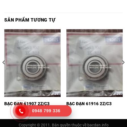
SẢN PHẨM TƯƠNG TỰ
BẠC ĐẠN 61907 2Z/C3
BẠC ĐẠN 61916 2Z/C3
0948 799 336
Copyright © 2011. Bản quyền thuộc về bacdan.info