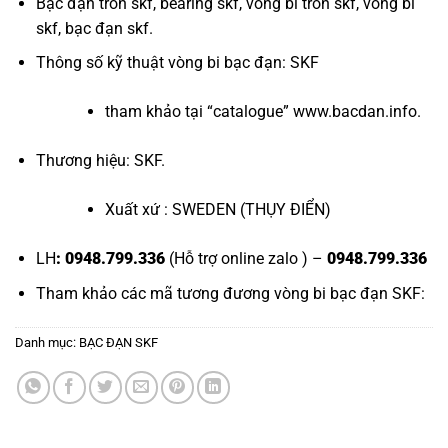
Bạc đạn tròn skf
,
bearing skf
,
vòng bi tròn skf
,
vòng bi
skf
,
bạc đạn skf
.
Thông số kỹ thuật vòng bi bạc đạn: SKF
tham khảo tại “
catalogue
”
www.bacdan.info
.
Thương hiệu: SKF.
Xuất xứ : SWEDEN (THỤY ĐIỂN)
LH
: 0948.799.336
(Hỗ trợ online zalo ) –
0948.799.336
Tham khảo các mã tương đương
vòng bi bạc đạn SKF
:
Danh mục:
BẠC ĐẠN SKF