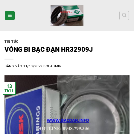
Bỏ
qua
nội
dung
TIN TỨC
VÒNG BI BẠC ĐẠN HR32909J
ĐĂNG VÀO
11/13/2022
BỞI
ADMIN
13
Th11