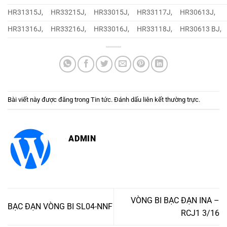
HR31315J,
HR33215J,
HR33015J,
HR33117J,
HR30613J,
HR31316J,
HR33216J,
HR33016J,
HR33118J,
HR30613 BJ,
Bài viết này được đăng trong
Tin tức
. Đánh dấu
liên kết thường trực
.
ADMIN
VÒNG BI BẠC ĐẠN INA –
BẠC ĐẠN VÒNG BI SL04-NNF
RCJ1 3/16