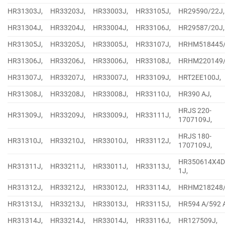
HR31303J,
HR33203J,
HR33003J,
HR33105J,
HR29590/22J,
HR31304J,
HR33204J,
HR33004J,
HR33106J,
HR29587/20J,
HR31305J,
HR33205J,
HR33005J,
HR33107J,
HRHM518445/
HR31306J,
HR33206J,
HR33006J,
HR33108J,
HRHM220149/
HR31307J,
HR33207J,
HR33007J,
HR33109J,
HRT2EE100J,
HR31308J,
HR33208J,
HR33008J,
HR33110J,
HR390 AJ,
HRJS 220-
HR31309J,
HR33209J,
HR33009J,
HR33111J,
1707109J,
HRJS 180-
HR31310J,
HR33210J,
HR33010J,
HR33112J,
1707109J,
HR350614X4D
HR31311J,
HR33211J,
HR33011J,
HR33113J,
1J,
HR31312J,
HR33212J,
HR33012J,
HR33114J,
HRHM218248/
HR31313J,
HR33213J,
HR33013J,
HR33115J,
HR594 A/592 
HR31314J,
HR33214J,
HR33014J,
HR33116J,
HR127509J,