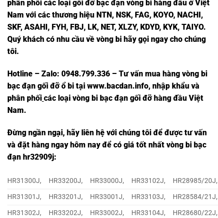
phân phối các loại gối đỡ bạc đạn vòng bi hàng đầu ở Việt
Nam với các thương hiệu NTN, NSK, FAG, KOYO, NACHI,
SKF, ASAHI, FYH, FBJ, LK, NET, XLZY, KDYD, KYK, TAIYO.
Quý khách có nhu cầu về vòng bi hãy gọi ngay cho chúng
tôi.
Hotline – Zalo: 0948.799.336 – Tư vấn mua hàng vòng bi
bạc đạn
gối đỡ ổ bi tại
www.bacdan.info
, nhập khẩu và
phân phối
các loại vòng bi bạc đạn gối đỡ hàng đầu Việt
Nam
.
Đừng ngần ngại, hãy liên hệ với chúng tôi để được tư vấn
và đặt hàng ngay hôm nay để có giá tốt nhất vòng bi bạc
đạn hr32909j:
HR31300J,
HR33200J,
HR33000J,
HR33102J,
HR28985/20J,
HR31301J,
HR33201J,
HR33001J,
HR33103J,
HR28584/21J,
HR31302J,
HR33202J,
HR33002J,
HR33104J,
HR28680/22J,