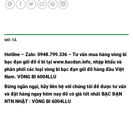
MÔ TẢ
Hotline – Zalo: 0948.799.336 – Tư vấn mua hàng vòng bi
bạc đạn
gối đỡ ổ bi tại
www.bacdan.info
, nhập khẩu và
phân phối các loại vòng bi bạc đạn gối đỡ hàng đầu Việt
Nam
. VÒNG BI 6004LLU
Đừng ngần ngại, hãy liên hệ với chúng tôi để được tư vấn
và đặt hàng ngay hôm nay để có giá tốt nhất
BẠC ĐẠN
NTN NHẬT
: VÒNG BI 6004LLU
VÒNG
VÒNG
VÒNG
VÒNG
VÒNG BI
VÒNG BI
VÒN
BI
BI
BI
BI
6214ZC3-
6214ZZC3-
621
6214-
6214C3-
6214Z-
6214ZZ-
NTN,
NTN,
NTN
NTN,
NTN,
NTN,
NTN,