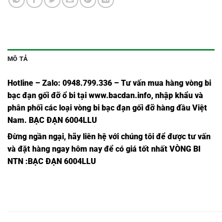
MÔ TẢ
Hotline – Zalo: 0948.799.336 – Tư vấn mua hàng vòng bi
bạc đạn
gối đỡ ổ bi tại
www.bacdan.info
, nhập khẩu và
phân phối các loại vòng bi bạc đạn gối đỡ hàng đầu Việt
Nam
. BẠC ĐẠN 6004LLU
Đừng ngần ngại, hãy liên hệ với chúng tôi để được tư vấn
và đặt hàng ngay hôm nay để có giá tốt nhất
VÒNG BI
NTN
:BẠC ĐẠN 6004LLU
BẠC
BẠC
BẠC
BẠC
BẠC ĐẠN
BẠC ĐẠN
BẠC 
ĐẠN
ĐẠN
ĐẠN
ĐẠN
6008ZC3,
6008ZZC3,
6008
6008,
6008C3,
6008Z,
6008ZZ,
BẠC
BẠC
BẠC
BẠC