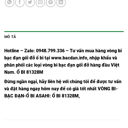
MÔ TẢ
Hotline – Zalo: 0948.799.336 – Tư vấn mua hàng vòng bi
bạc đạn
gối đỡ ổ bi tại
www.bacdan.info
, nhập khẩu và
phân phối các loại vòng bi bạc đạn gối đỡ hàng đầu Việt
Nam
. Ổ BI 81328M
Đừng ngần ngạ
i,
hãy liên hệ với chúng tôi để được tư vấn
và đặt hàng ngay hôm nay để có giá tốt nhất
VÒNG BI-
BẠC ĐẠN-Ổ BI ASAHI
: Ổ BI 81328M,
Ổ BI
Ổ BI TRÒN
Ổ BI NSK
Ổ BI INOX
Ổ BI
81313M,
81313M,
81313M,
81313M,
81313,
Ổ BI
Ổ BI TRÒN
Ổ BI NSK
Ổ BI INOX
Ổ BI