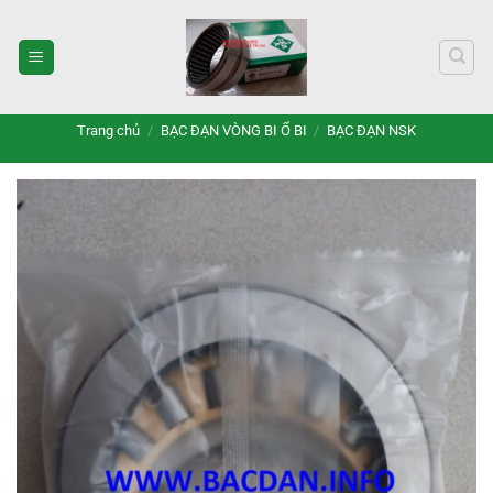
Bỏ
qua
nội
dung
Trang chủ
/
BẠC ĐẠN VÒNG BI Ổ BI
/
BẠC ĐẠN NSK