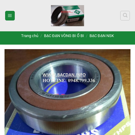
Bỏ
qua
nội
dung
Trang chủ
/
BẠC ĐẠN VÒNG BI Ổ BI
/
BẠC ĐẠN NSK