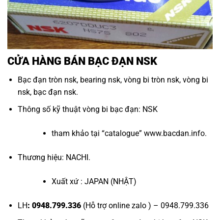
CỬA HÀNG BÁN BẠC ĐẠN NSK
Bạc đạn tròn nsk
,
bearing nsk
,
vòng bi tròn nsk
,
vòng bi
nsk
,
bạc đạn nsk
.
Thông số kỹ thuật
vòng bi bạc đạn
: NSK
tham khảo tại “
catalogue
”
www.bacdan.info
.
Thương hiệu: NACHI.
Xuất xứ : JAPAN (NHẬT)
LH
: 0948.799.336
(Hỗ trợ online zalo ) – 0948.799.336