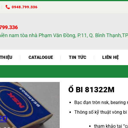
0948.799.336
.799.336
miền nam tòa nhà Phạm Văn Đồng, P.11, Q. Bình Thạnh,
 THIỆU
CATALOGUE
TIN TỨC
LIÊN HỆ
Ổ BI 81322M
Bạc đạn tròn nsk
,
bearing 
Thông số kỹ thuật
vòng bi
tham khảo tại “
c