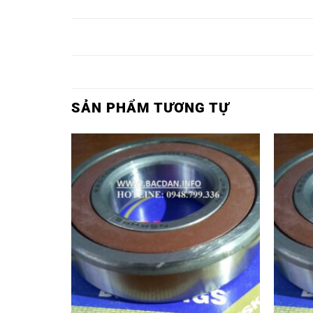
Ổ BI 81336M,
Ổ BI TRÒN 81336M,
SẢN PHẨM TƯƠNG TỰ