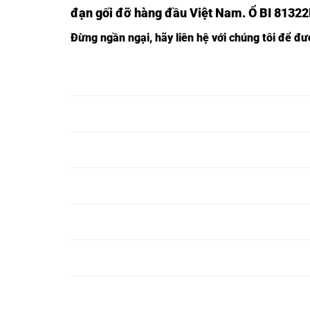
đạn gối đỡ hàng đầu Việt Nam
. Ổ BI 8132
Đừng ngần ngạ
i,
hãy liên hệ với chúng tôi để đ
Ổ BI 81313M,
Ổ BI TRÒN 81313M,
Ổ BI 81314M,
Ổ BI TRÒN 81314M,
Ổ BI 81315M,
Ổ BI TRÒN 81315M,
Ổ BI 81316M,
Ổ BI TRÒN 81316M,
Ổ BI 81317M,
Ổ BI TRÒN 81317M,
Ổ BI 81318M,
Ổ BI TRÒN 81318M,
Ổ BI 81319M,
Ổ BI TRÒN 81319M,