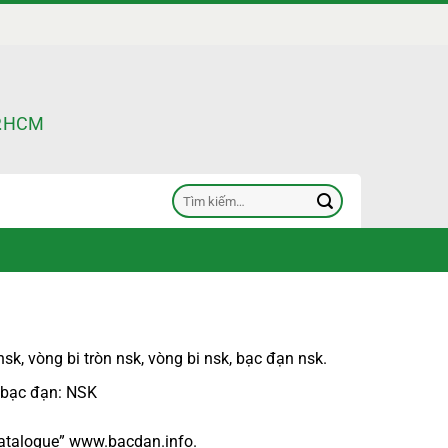
TP.HCM
Tìm
kiếm:
nsk
,
vòng bi tròn nsk
,
vòng bi nsk
,
bạc đạn nsk
.
 bạc đạn
: NSK
atalogue
”
www.bacdan.info
.