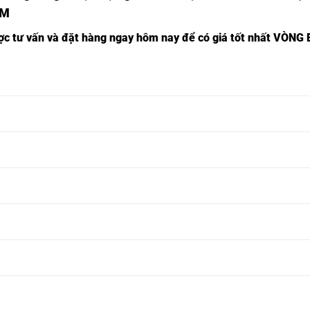
2M
ược tư vấn và đặt hàng ngay hôm nay để có giá tốt nhất
VÒNG B
Ổ BI NSK 81313M,
Ổ BI INOX 81313M,
Ổ BI NSK 81314M,
Ổ BI INOX 81314M,
Ổ BI NSK 81315M,
Ổ BI INOX 81315M,
Ổ BI NSK 81316M,
Ổ BI INOX 81316M,
Ổ BI NSK 81317M,
Ổ BI INOX 81317M,
Ổ BI NSK 81318M,
Ổ BI INOX 81318M,
Ổ BI NSK 81319M,
Ổ BI INOX 81319M,