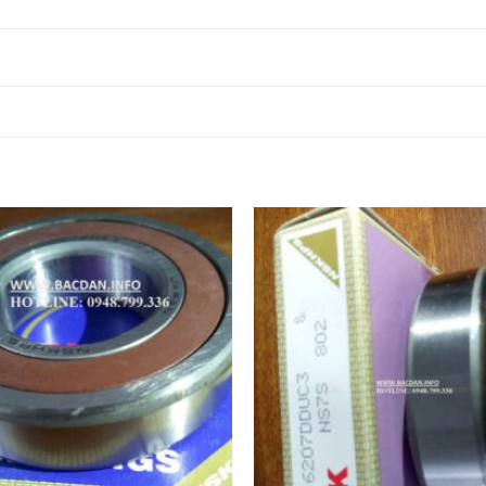
Ổ BI NSK 81336M,
Ổ BI INOX 81336M,