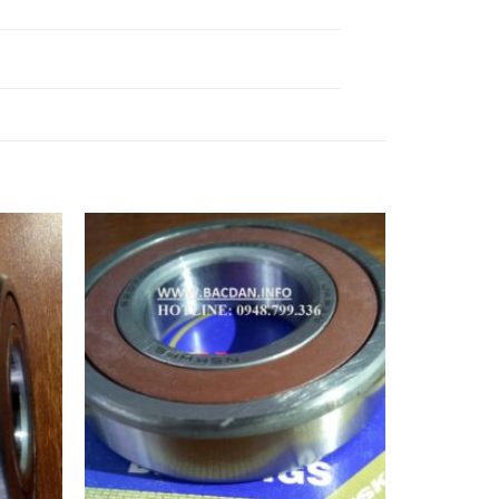
Ổ BI 81336,