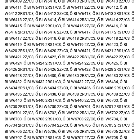
BI W6409 2Z/C3
,
Ổ BI W6410
,
Ổ BI W6410 2RS1/C3
,
Ổ BI W6410 2Z/C3
,
Ổ
BI W6411
,
Ổ BI W6411 2RS1/C3
,
Ổ BI W6411 2Z/C3
,
Ổ BI W6412
,
Ổ BI
W6412 2RS1/C3
,
Ổ BI W6412 2Z/C3
,
Ổ BI W6413
,
Ổ BI W6413 2RS1/C3
,
Ổ
BI W6413 2Z/C3
,
Ổ BI W6414
,
Ổ BI W6414 2RS1/C3
,
Ổ BI W6414 2Z/C3
,
Ổ
BI W6415
,
Ổ BI W6415 2RS1/C3
,
Ổ BI W6415 2Z/C3
,
Ổ BI W6416
,
Ổ BI
W6416 2RS1/C3
,
Ổ BI W6416 2Z/C3
,
Ổ BI W6417
,
Ổ BI W6417 2RS1/C3
,
Ổ
BI W6417 2Z/C3
,
Ổ BI W6418
,
Ổ BI W6418 2RS1/C3
,
Ổ BI W6418 2Z/C3
,
Ổ
BI W6419
,
Ổ BI W6419 2RS1/C3
,
Ổ BI W6419 2Z/C3
,
Ổ BI W6420
,
Ổ BI
W6420 2RS1/C3
,
Ổ BI W6420 2Z/C3
,
Ổ BI W6421
,
Ổ BI W6421 2RS1/C3
,
Ổ
BI W6421 2Z/C3
,
Ổ BI W6422
,
Ổ BI W6422 2RS1/C3
,
Ổ BI W6422 2Z/C3
,
Ổ
BI W6424
,
Ổ BI W6424 2RS1/C3
,
Ổ BI W6424 2Z/C3
,
Ổ BI W6426
,
Ổ BI
W6426 2RS1/C3
,
Ổ BI W6426 2Z/C3
,
Ổ BI W6428
,
Ổ BI W6428 2RS1/C3
,
Ổ
BI W6428 2Z/C3
,
Ổ BI W6430
,
Ổ BI W6430 2RS1/C3
,
Ổ BI W6430 2Z/C3
,
Ổ
BI W6432
,
Ổ BI W6432 2RS1/C3
,
Ổ BI W6432 2Z/C3
,
Ổ BI W6434
,
Ổ BI
W6434 2RS1/C3
,
Ổ BI W6434 2Z/C3
,
Ổ BI W6436
,
Ổ BI W6436 2RS1/C3
,
Ổ
BI W6436 2Z/C3
,
Ổ BI W6438
,
Ổ BI W6438 2RS1/C3
,
Ổ BI W6438 2Z/C3
,
Ổ
BI W6440
,
Ổ BI W6440 2RS1/C3
,
Ổ BI W6440 2Z/C3
,
Ổ BI W6700
,
Ổ BI
W6700 2RS1/C3
,
Ổ BI W6700 2Z/C3
,
Ổ BI W6701
,
Ổ BI W6701 2RS1/C3
,
Ổ
BI W6701 2Z/C3
,
Ổ BI W6702
,
Ổ BI W6702 2RS1/C3
,
Ổ BI W6702 2Z/C3
,
Ổ
BI W6703
,
Ổ BI W6703 2RS1/C3
,
Ổ BI W6703 2Z/C3
,
Ổ BI W6704
,
Ổ BI
W6704 2RS1/C3
,
Ổ BI W6704 2Z/C3
,
Ổ BI W6705
,
Ổ BI W6705 2RS1/C3
,
Ổ
BI W6705 2Z/C3
,
Ổ BI W6706
,
Ổ BI W6706 2RS1/C3
,
Ổ BI W6706 2Z/C3
,
Ổ
BI W6707
,
Ổ BI W6707 2RS1/C3
,
Ổ BI W6707 2Z/C3
,
Ổ BI W6708
,
Ổ BI