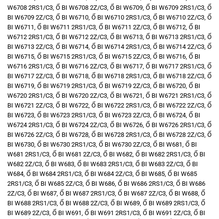
W6708 2RS1/C3
,
Ổ BI W6708 2Z/C3
,
Ổ BI W6709
,
Ổ BI W6709 2RS1/C3
,
Ổ
BI W6709 2Z/C3
,
Ổ BI W6710
,
Ổ BI W6710 2RS1/C3
,
Ổ BI W6710 2Z/C3
,
Ổ
BI W6711
,
Ổ BI W6711 2RS1/C3
,
Ổ BI W6711 2Z/C3
,
Ổ BI W6712
,
Ổ BI
W6712 2RS1/C3
,
Ổ BI W6712 2Z/C3
,
Ổ BI W6713
,
Ổ BI W6713 2RS1/C3
,
Ổ
BI W6713 2Z/C3
,
Ổ BI W6714
,
Ổ BI W6714 2RS1/C3
,
Ổ BI W6714 2Z/C3
,
Ổ
BI W6715
,
Ổ BI W6715 2RS1/C3
,
Ổ BI W6715 2Z/C3
,
Ổ BI W6716
,
Ổ BI
W6716 2RS1/C3
,
Ổ BI W6716 2Z/C3
,
Ổ BI W6717
,
Ổ BI W6717 2RS1/C3
,
Ổ
BI W6717 2Z/C3
,
Ổ BI W6718
,
Ổ BI W6718 2RS1/C3
,
Ổ BI W6718 2Z/C3
,
Ổ
BI W6719
,
Ổ BI W6719 2RS1/C3
,
Ổ BI W6719 2Z/C3
,
Ổ BI W6720
,
Ổ BI
W6720 2RS1/C3
,
Ổ BI W6720 2Z/C3
,
Ổ BI W6721
,
Ổ BI W6721 2RS1/C3
,
Ổ
BI W6721 2Z/C3
,
Ổ BI W6722
,
Ổ BI W6722 2RS1/C3
,
Ổ BI W6722 2Z/C3
,
Ổ
BI W6723
,
Ổ BI W6723 2RS1/C3
,
Ổ BI W6723 2Z/C3
,
Ổ BI W6724
,
Ổ BI
W6724 2RS1/C3
,
Ổ BI W6724 2Z/C3
,
Ổ BI W6726
,
Ổ BI W6726 2RS1/C3
,
Ổ
BI W6726 2Z/C3
,
Ổ BI W6728
,
Ổ BI W6728 2RS1/C3
,
Ổ BI W6728 2Z/C3
,
Ổ
BI W6730
,
Ổ BI W6730 2RS1/C3
,
Ổ BI W6730 2Z/C3
,
Ổ BI W681
,
Ổ BI
W681 2RS1/C3
,
Ổ BI W681 2Z/C3
,
Ổ BI W682
,
Ổ BI W682 2RS1/C3
,
Ổ BI
W682 2Z/C3
,
Ổ BI W683
,
Ổ BI W683 2RS1/C3
,
Ổ BI W683 2Z/C3
,
Ổ BI
W684
,
Ổ BI W684 2RS1/C3
,
Ổ BI W684 2Z/C3
,
Ổ BI W685
,
Ổ BI W685
2RS1/C3
,
Ổ BI W685 2Z/C3
,
Ổ BI W686
,
Ổ BI W686 2RS1/C3
,
Ổ BI W686
2Z/C3
,
Ổ BI W687
,
Ổ BI W687 2RS1/C3
,
Ổ BI W687 2Z/C3
,
Ổ BI W688
,
Ổ
BI W688 2RS1/C3
,
Ổ BI W688 2Z/C3
,
Ổ BI W689
,
Ổ BI W689 2RS1/C3
,
Ổ
BI W689 2Z/C3
,
Ổ BI W691
,
Ổ BI W691 2RS1/C3
,
Ổ BI W691 2Z/C3
,
Ổ BI