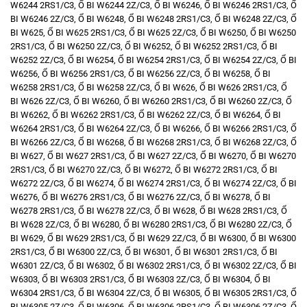
W6244 2RS1/C3
,
Ổ BI W6244 2Z/C3
,
Ổ BI W6246
,
Ổ BI W6246 2RS1/C3
,
Ổ
BI W6246 2Z/C3
,
Ổ BI W6248
,
Ổ BI W6248 2RS1/C3
,
Ổ BI W6248 2Z/C3
,
Ổ
BI W625
,
Ổ BI W625 2RS1/C3
,
Ổ BI W625 2Z/C3
,
Ổ BI W6250
,
Ổ BI W6250
2RS1/C3
,
Ổ BI W6250 2Z/C3
,
Ổ BI W6252
,
Ổ BI W6252 2RS1/C3
,
Ổ BI
W6252 2Z/C3
,
Ổ BI W6254
,
Ổ BI W6254 2RS1/C3
,
Ổ BI W6254 2Z/C3
,
Ổ BI
W6256
,
Ổ BI W6256 2RS1/C3
,
Ổ BI W6256 2Z/C3
,
Ổ BI W6258
,
Ổ BI
W6258 2RS1/C3
,
Ổ BI W6258 2Z/C3
,
Ổ BI W626
,
Ổ BI W626 2RS1/C3
,
Ổ
BI W626 2Z/C3
,
Ổ BI W6260
,
Ổ BI W6260 2RS1/C3
,
Ổ BI W6260 2Z/C3
,
Ổ
BI W6262
,
Ổ BI W6262 2RS1/C3
,
Ổ BI W6262 2Z/C3
,
Ổ BI W6264
,
Ổ BI
W6264 2RS1/C3
,
Ổ BI W6264 2Z/C3
,
Ổ BI W6266
,
Ổ BI W6266 2RS1/C3
,
Ổ
BI W6266 2Z/C3
,
Ổ BI W6268
,
Ổ BI W6268 2RS1/C3
,
Ổ BI W6268 2Z/C3
,
Ổ
BI W627
,
Ổ BI W627 2RS1/C3
,
Ổ BI W627 2Z/C3
,
Ổ BI W6270
,
Ổ BI W6270
2RS1/C3
,
Ổ BI W6270 2Z/C3
,
Ổ BI W6272
,
Ổ BI W6272 2RS1/C3
,
Ổ BI
W6272 2Z/C3
,
Ổ BI W6274
,
Ổ BI W6274 2RS1/C3
,
Ổ BI W6274 2Z/C3
,
Ổ BI
W6276
,
Ổ BI W6276 2RS1/C3
,
Ổ BI W6276 2Z/C3
,
Ổ BI W6278
,
Ổ BI
W6278 2RS1/C3
,
Ổ BI W6278 2Z/C3
,
Ổ BI W628
,
Ổ BI W628 2RS1/C3
,
Ổ
BI W628 2Z/C3
,
Ổ BI W6280
,
Ổ BI W6280 2RS1/C3
,
Ổ BI W6280 2Z/C3
,
Ổ
BI W629
,
Ổ BI W629 2RS1/C3
,
Ổ BI W629 2Z/C3
,
Ổ BI W6300
,
Ổ BI W6300
2RS1/C3
,
Ổ BI W6300 2Z/C3
,
Ổ BI W6301
,
Ổ BI W6301 2RS1/C3
,
Ổ BI
W6301 2Z/C3
,
Ổ BI W6302
,
Ổ BI W6302 2RS1/C3
,
Ổ BI W6302 2Z/C3
,
Ổ BI
W6303
,
Ổ BI W6303 2RS1/C3
,
Ổ BI W6303 2Z/C3
,
Ổ BI W6304
,
Ổ BI
W6304 2RS1/C3
,
Ổ BI W6304 2Z/C3
,
Ổ BI W6305
,
Ổ BI W6305 2RS1/C3
,
Ổ
BI W6305 2Z/C3
,
Ổ BI W6306
,
Ổ BI W6306 2RS1/C3
,
Ổ BI W6306 2Z/C3
,
Ổ