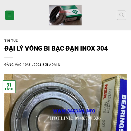
Bỏ
qua
nội
dung
TIN TỨC
ĐẠI LÝ VÒNG BI BẠC ĐẠN INOX 304
ĐĂNG VÀO
10/31/2021
BỞI
ADMIN
31
Th10