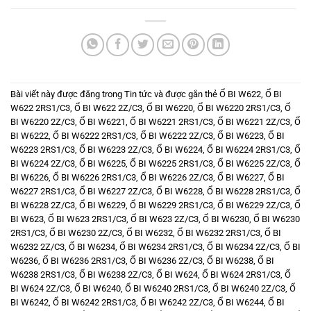
Bài viết này được đăng trong
Tin tức
và được gắn thẻ
Ổ BI W622
,
Ổ BI
W622 2RS1/C3
,
Ổ BI W622 2Z/C3
,
Ổ BI W6220
,
Ổ BI W6220 2RS1/C3
,
Ổ
BI W6220 2Z/C3
,
Ổ BI W6221
,
Ổ BI W6221 2RS1/C3
,
Ổ BI W6221 2Z/C3
,
Ổ
BI W6222
,
Ổ BI W6222 2RS1/C3
,
Ổ BI W6222 2Z/C3
,
Ổ BI W6223
,
Ổ BI
W6223 2RS1/C3
,
Ổ BI W6223 2Z/C3
,
Ổ BI W6224
,
Ổ BI W6224 2RS1/C3
,
Ổ
BI W6224 2Z/C3
,
Ổ BI W6225
,
Ổ BI W6225 2RS1/C3
,
Ổ BI W6225 2Z/C3
,
Ổ
BI W6226
,
Ổ BI W6226 2RS1/C3
,
Ổ BI W6226 2Z/C3
,
Ổ BI W6227
,
Ổ BI
W6227 2RS1/C3
,
Ổ BI W6227 2Z/C3
,
Ổ BI W6228
,
Ổ BI W6228 2RS1/C3
,
Ổ
BI W6228 2Z/C3
,
Ổ BI W6229
,
Ổ BI W6229 2RS1/C3
,
Ổ BI W6229 2Z/C3
,
Ổ
BI W623
,
Ổ BI W623 2RS1/C3
,
Ổ BI W623 2Z/C3
,
Ổ BI W6230
,
Ổ BI W6230
2RS1/C3
,
Ổ BI W6230 2Z/C3
,
Ổ BI W6232
,
Ổ BI W6232 2RS1/C3
,
Ổ BI
W6232 2Z/C3
,
Ổ BI W6234
,
Ổ BI W6234 2RS1/C3
,
Ổ BI W6234 2Z/C3
,
Ổ BI
W6236
,
Ổ BI W6236 2RS1/C3
,
Ổ BI W6236 2Z/C3
,
Ổ BI W6238
,
Ổ BI
W6238 2RS1/C3
,
Ổ BI W6238 2Z/C3
,
Ổ BI W624
,
Ổ BI W624 2RS1/C3
,
Ổ
BI W624 2Z/C3
,
Ổ BI W6240
,
Ổ BI W6240 2RS1/C3
,
Ổ BI W6240 2Z/C3
,
Ổ
BI W6242
,
Ổ BI W6242 2RS1/C3
,
Ổ BI W6242 2Z/C3
,
Ổ BI W6244
,
Ổ BI