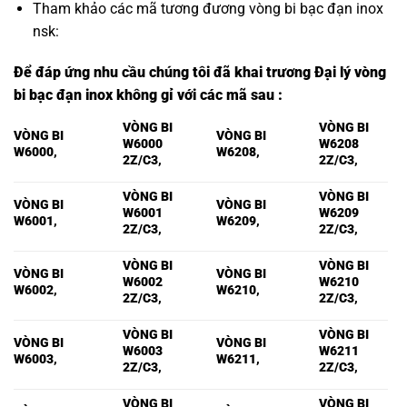
Tham khảo các mã tương đương
vòng bi bạc đạn inox
nsk
:
Để đáp ứng nhu cầu chúng tôi đã khai trương Đại lý vòng
bi bạc đạn inox không gỉ với các mã sau :
VÒNG BI
VÒNG BI
VÒNG BI
VÒNG BI
W6000
W6208
W6000,
W6208,
2Z/C3,
2Z/C3,
VÒNG BI
VÒNG BI
VÒNG BI
VÒNG BI
W6001
W6209
W6001,
W6209,
2Z/C3,
2Z/C3,
VÒNG BI
VÒNG BI
VÒNG BI
VÒNG BI
W6002
W6210
W6002,
W6210,
2Z/C3,
2Z/C3,
VÒNG BI
VÒNG BI
VÒNG BI
VÒNG BI
W6003
W6211
W6003,
W6211,
2Z/C3,
2Z/C3,
VÒNG BI
VÒNG BI