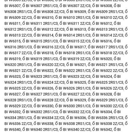
BI W6307
,
Ổ BI W6307 2RS1/C3
,
Ổ BI W6307 2Z/C3
,
Ổ BI W6308
,
Ổ BI
W6308 2RS1/C3
,
Ổ BI W6308 2Z/C3
,
Ổ BI W6309
,
Ổ BI W6309 2RS1/C3
,
Ổ
BI W6309 2Z/C3
,
Ổ BI W6310
,
Ổ BI W6310 2RS1/C3
,
Ổ BI W6310 2Z/C3
,
Ổ
BI W6311
,
Ổ BI W6311 2RS1/C3
,
Ổ BI W6311 2Z/C3
,
Ổ BI W6312
,
Ổ BI
W6312 2RS1/C3
,
Ổ BI W6312 2Z/C3
,
Ổ BI W6313
,
Ổ BI W6313 2RS1/C3
,
Ổ
BI W6313 2Z/C3
,
Ổ BI W6314
,
Ổ BI W6314 2RS1/C3
,
Ổ BI W6314 2Z/C3
,
Ổ
BI W6315
,
Ổ BI W6315 2RS1/C3
,
Ổ BI W6315 2Z/C3
,
Ổ BI W6316
,
Ổ BI
W6316 2RS1/C3
,
Ổ BI W6316 2Z/C3
,
Ổ BI W6317
,
Ổ BI W6317 2RS1/C3
,
Ổ
BI W6317 2Z/C3
,
Ổ BI W6318
,
Ổ BI W6318 2RS1/C3
,
Ổ BI W6318 2Z/C3
,
Ổ
BI W6319
,
Ổ BI W6319 2RS1/C3
,
Ổ BI W6319 2Z/C3
,
Ổ BI W6320
,
Ổ BI
W6320 2RS1/C3
,
Ổ BI W6320 2Z/C3
,
Ổ BI W6321
,
Ổ BI W6321 2RS1/C3
,
Ổ
BI W6321 2Z/C3
,
Ổ BI W6322
,
Ổ BI W6322 2RS1/C3
,
Ổ BI W6322 2Z/C3
,
Ổ
BI W6323
,
Ổ BI W6323 2RS1/C3
,
Ổ BI W6323 2Z/C3
,
Ổ BI W6324
,
Ổ BI
W6324 2RS1/C3
,
Ổ BI W6324 2Z/C3
,
Ổ BI W6325
,
Ổ BI W6325 2RS1/C3
,
Ổ
BI W6325 2Z/C3
,
Ổ BI W6326
,
Ổ BI W6326 2RS1/C3
,
Ổ BI W6326 2Z/C3
,
Ổ
BI W6327
,
Ổ BI W6327 2RS1/C3
,
Ổ BI W6327 2Z/C3
,
Ổ BI W6328
,
Ổ BI
W6328 2RS1/C3
,
Ổ BI W6328 2Z/C3
,
Ổ BI W6329
,
Ổ BI W6329 2RS1/C3
,
Ổ
BI W6329 2Z/C3
,
Ổ BI W6330
,
Ổ BI W6330 2RS1/C3
,
Ổ BI W6330 2Z/C3
,
Ổ
BI W6332
,
Ổ BI W6332 2RS1/C3
,
Ổ BI W6332 2Z/C3
,
Ổ BI W6334
,
Ổ BI
W6334 2RS1/C3
,
Ổ BI W6334 2Z/C3
,
Ổ BI W6336
,
Ổ BI W6336 2RS1/C3
,
Ổ
BI W6336 2Z/C3
,
Ổ BI W6338
,
Ổ BI W6338 2RS1/C3
,
Ổ BI W6338 2Z/C3
,
Ổ
BI W6340
,
Ổ BI W6340 2RS1/C3
,
Ổ BI W6340 2Z/C3
,
Ổ BI W6342
,
Ổ BI