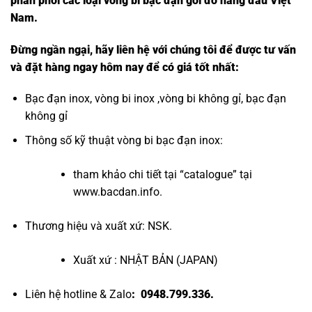
phân phối các loại vòng bi bạc đạn gối đỡ hàng đầu Việt
Nam
.
Đừng ngần ngại, hãy liên hệ với chúng tôi để được tư vấn
và đặt hàng ngay hôm nay để có giá tốt nhất:
Bạc đạn inox
,
vòng bi inox
,
vòng bi không gỉ
,
bạc đạn
không gỉ
Thông số kỹ thuật
vòng bi bạc đạn inox
:
tham khảo chi tiết tại “
catalogue
” tại
www.bacdan.info
.
Thương hiệu và xuất xứ: NSK.
Xuất xứ : NHẬT BẢN (JAPAN)
Liên hệ hotline & Zalo
: 0948.799.336.