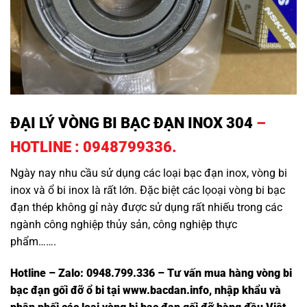
ĐẠI LÝ VÒNG BI BẠC ĐẠN INOX 304
–
HOTLINE : 0948799336.
Ngày nay nhu cầu sử dụng các loại bạc đạn inox, vòng bi
inox và ổ bi inox là rất lớn. Đặc biệt các lọoại vòng bi bạc
đạn thép không gỉ này được sử dụng rất nhiếu trong các
ngành công nghiệp thủy sản, công nghiệp thực
phẩm…….
ĐẠI LÝ VÒNG BI BẠC ĐẠN INOX 304
Hotline – Zalo: 0948.799.336 – Tư vấn mua hàng vòng bi
bạc đạn
gối đỡ ổ bi tại
www.bacdan.info
, nhập khẩu và