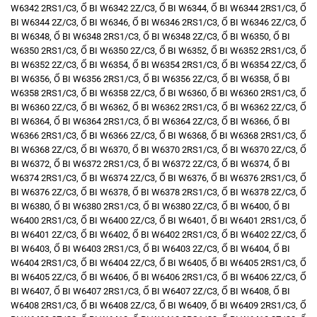
W6342 2RS1/C3
,
Ổ BI W6342 2Z/C3
,
Ổ BI W6344
,
Ổ BI W6344 2RS1/C3
,
Ổ
BI W6344 2Z/C3
,
Ổ BI W6346
,
Ổ BI W6346 2RS1/C3
,
Ổ BI W6346 2Z/C3
,
Ổ
BI W6348
,
Ổ BI W6348 2RS1/C3
,
Ổ BI W6348 2Z/C3
,
Ổ BI W6350
,
Ổ BI
W6350 2RS1/C3
,
Ổ BI W6350 2Z/C3
,
Ổ BI W6352
,
Ổ BI W6352 2RS1/C3
,
Ổ
BI W6352 2Z/C3
,
Ổ BI W6354
,
Ổ BI W6354 2RS1/C3
,
Ổ BI W6354 2Z/C3
,
Ổ
BI W6356
,
Ổ BI W6356 2RS1/C3
,
Ổ BI W6356 2Z/C3
,
Ổ BI W6358
,
Ổ BI
W6358 2RS1/C3
,
Ổ BI W6358 2Z/C3
,
Ổ BI W6360
,
Ổ BI W6360 2RS1/C3
,
Ổ
BI W6360 2Z/C3
,
Ổ BI W6362
,
Ổ BI W6362 2RS1/C3
,
Ổ BI W6362 2Z/C3
,
Ổ
BI W6364
,
Ổ BI W6364 2RS1/C3
,
Ổ BI W6364 2Z/C3
,
Ổ BI W6366
,
Ổ BI
W6366 2RS1/C3
,
Ổ BI W6366 2Z/C3
,
Ổ BI W6368
,
Ổ BI W6368 2RS1/C3
,
Ổ
BI W6368 2Z/C3
,
Ổ BI W6370
,
Ổ BI W6370 2RS1/C3
,
Ổ BI W6370 2Z/C3
,
Ổ
BI W6372
,
Ổ BI W6372 2RS1/C3
,
Ổ BI W6372 2Z/C3
,
Ổ BI W6374
,
Ổ BI
W6374 2RS1/C3
,
Ổ BI W6374 2Z/C3
,
Ổ BI W6376
,
Ổ BI W6376 2RS1/C3
,
Ổ
BI W6376 2Z/C3
,
Ổ BI W6378
,
Ổ BI W6378 2RS1/C3
,
Ổ BI W6378 2Z/C3
,
Ổ
BI W6380
,
Ổ BI W6380 2RS1/C3
,
Ổ BI W6380 2Z/C3
,
Ổ BI W6400
,
Ổ BI
W6400 2RS1/C3
,
Ổ BI W6400 2Z/C3
,
Ổ BI W6401
,
Ổ BI W6401 2RS1/C3
,
Ổ
BI W6401 2Z/C3
,
Ổ BI W6402
,
Ổ BI W6402 2RS1/C3
,
Ổ BI W6402 2Z/C3
,
Ổ
BI W6403
,
Ổ BI W6403 2RS1/C3
,
Ổ BI W6403 2Z/C3
,
Ổ BI W6404
,
Ổ BI
W6404 2RS1/C3
,
Ổ BI W6404 2Z/C3
,
Ổ BI W6405
,
Ổ BI W6405 2RS1/C3
,
Ổ
BI W6405 2Z/C3
,
Ổ BI W6406
,
Ổ BI W6406 2RS1/C3
,
Ổ BI W6406 2Z/C3
,
Ổ
BI W6407
,
Ổ BI W6407 2RS1/C3
,
Ổ BI W6407 2Z/C3
,
Ổ BI W6408
,
Ổ BI
W6408 2RS1/C3
,
Ổ BI W6408 2Z/C3
,
Ổ BI W6409
,
Ổ BI W6409 2RS1/C3
,
Ổ