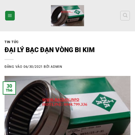
Bỏ
qua
nội
dung
TIN TỨC
ĐẠI LÝ BẠC ĐẠN VÒNG BI KIM
ĐĂNG VÀO
06/30/2021
BỞI
ADMIN
30
Th6