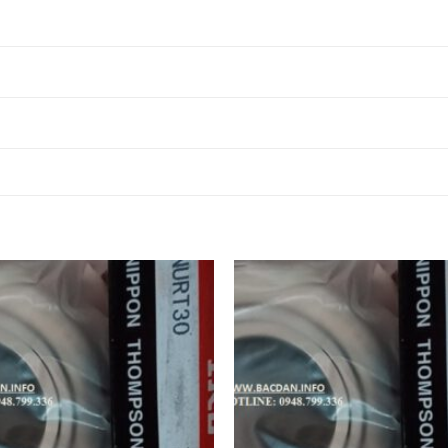
BEARING
BEARING
BEARING
BEARING
KRV35 IKO,
NUKR35 IKO,
CF12,
CF12UU,
BEARING
BEARING
BEARING
BEARING CF1
KRV40 IKO,
NUKR40 IKO,
CF12-1,
1UU,
BEARING
BEARING
BEARING
BEARING
KRV47 IKO,
NUKR47 IKO,
CF16,
CF16UU,