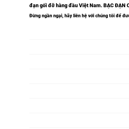
đạn gối đỡ hàng đầu Việt Nam
. BẠC ĐẠN 
Đừng ngần ngại, hãy liên hệ với chúng tôi để đ
BEARING CF3
BEARING CF3UU
BEARING KR13
IKO,
IKO,
IKO,
BEARING CF4
BEARING CF4UU
BEARING KR16
IKO,
IKO,
IKO,
BEARING CF5
BEARING CF5UU
BEARING KR19
IKO,
IKO,
IKO,
BEARING CF6
BEARING CF6UU
BEARING KR22
IKO,
IKO,
IKO,
BEARING CF8
BEARING CF8UU
BEARING KR26
IKO,
IKO,
IKO,
BEARING CF10
BEARING
BEARING KR30
IKO,
CF10UU IKO,
IKO,
BEARING CF10-
BEARING CF10-
BEARING KR32
1 IKO,
1UU IKO,
IKO,