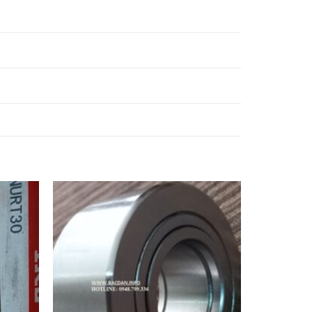
BEARING
BEARING
BEARING
KR35,
KRV35,
NUKR35,
2-
BEARING
BEARING
BEARING
KR40,
KRV40,
NUKR40,
BEARING
BEARING
BEARING
KR47,
KRV47,
NUKR47,