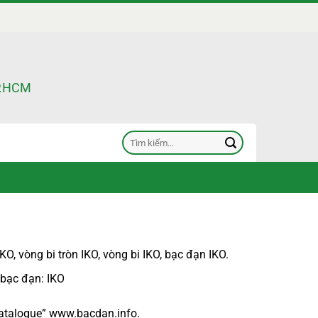
TP.HCM
Tìm
kiếm:
IKO
,
vòng bi tròn IKO
,
vòng bi IKO
,
bạc đạn IKO
.
 bạc đạn: IKO
atalogue
”
www.bacdan.info
.