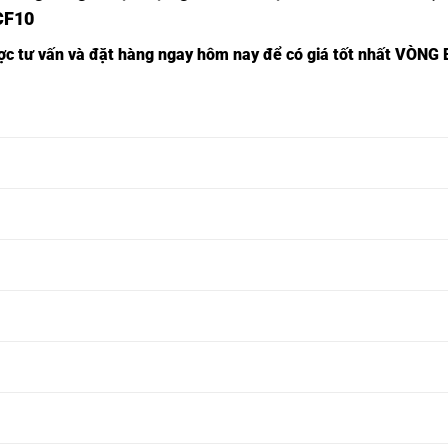
CF10
ược tư vấn và đặt hàng ngay hôm nay để có giá tốt nhất
VÒNG B
BEARING
BEARING
BEARING
BEARING CF3,
KRV13 IKO,
NUKR13 IKO,
CF3UU,
BEARING
BEARING
BEARING
BEARING CF4,
KRV16 IKO,
NUKR16 IKO,
CF4UU,
BEARING
BEARING
BEARING
BEARING CF5,
KRV19 IKO,
NUKR19 IKO,
CF5UU,
BEARING
BEARING
BEARING
BEARING CF6,
KRV22 IKO,
NUKR22 IKO,
CF6UU,
BEARING
BEARING
BEARING
BEARING CF8,
KRV26 IKO,
NUKR26 IKO,
CF8UU,
BEARING
BEARING
BEARING
BEARING
KRV30 IKO,
NUKR30 IKO,
CF10,
CF10UU,
BEARING
BEARING
BEARING
BEARING CF1
KRV32 IKO,
NUKR32 IKO,
CF10-1,
1UU,