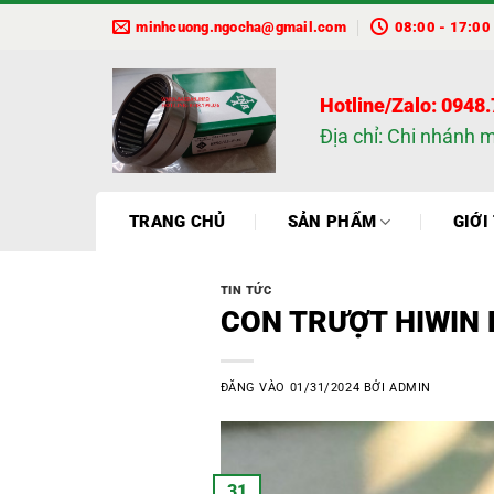
Bỏ
minhcuong.ngocha@gmail.com
08:00 - 17:00
qua
nội
dung
Hotline/Zalo: 0948
Địa chỉ: Chi nhánh 
TRANG CHỦ
SẢN PHẨM
GIỚI
TIN TỨC
CON TRƯỢT HIWIN
ĐĂNG VÀO
01/31/2024
BỞI
ADMIN
31