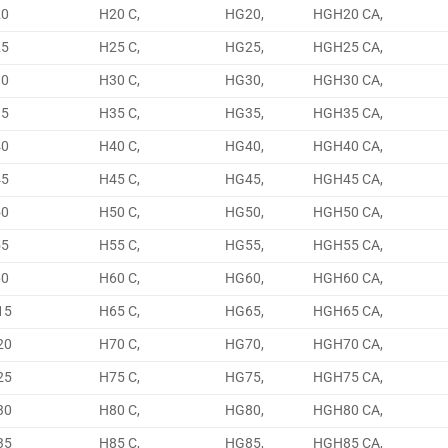
20
H20 C,
HG20,
HGH20 CA,
25
H25 C,
HG25,
HGH25 CA,
30
H30 C,
HG30,
HGH30 CA,
35
H35 C,
HG35,
HGH35 CA,
40
H40 C,
HG40,
HGH40 CA,
45
H45 C,
HG45,
HGH45 CA,
50
H50 C,
HG50,
HGH50 CA,
55
H55 C,
HG55,
HGH55 CA,
60
H60 C,
HG60,
HGH60 CA,
15
H65 C,
HG65,
HGH65 CA,
20
H70 C,
HG70,
HGH70 CA,
25
H75 C,
HG75,
HGH75 CA,
30
H80 C,
HG80,
HGH80 CA,
35
H85 C,
HG85,
HGH85 CA,