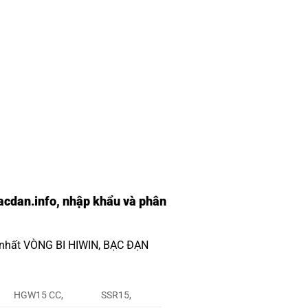
cdan.info
, nhập khẩu và phân
 nhất
VÒNG BI HIWIN
,
BẠC ĐẠN
HGW15 CC,
SSR15,