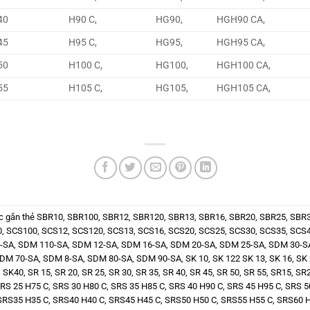
40
H90 C,
HG90,
HGH90 CA,
45
H95 C,
HG95,
HGH95 CA,
50
H100 C,
HG100,
HGH100 CA,
55
H105 C,
HG105,
HGH105 CA,
c gắn thẻ
SBR10
,
SBR100
,
SBR12
,
SBR120
,
SBR13
,
SBR16
,
SBR20
,
SBR25
,
SBR
0
,
SCS100
,
SCS12
,
SCS120
,
SCS13
,
SCS16
,
SCS20
,
SCS25
,
SCS30
,
SCS35
,
SCS
-SA
,
SDM 110-SA
,
SDM 12-SA
,
SDM 16-SA
,
SDM 20-SA
,
SDM 25-SA
,
SDM 30-S
DM 70-SA
,
SDM 8-SA
,
SDM 80-SA
,
SDM 90-SA
,
SK 10
,
SK 122 SK 13
,
SK 16
,
SK 
,
SK40
,
SR 15
,
SR 20
,
SR 25
,
SR 30
,
SR 35
,
SR 40
,
SR 45
,
SR 50
,
SR 55
,
SR15
,
SR
RS 25 H75 C
,
SRS 30 H80 C
,
SRS 35 H85 C
,
SRS 40 H90 C
,
SRS 45 H95 C
,
SRS 5
SRS35 H35 C
,
SRS40 H40 C
,
SRS45 H45 C
,
SRS50 H50 C
,
SRS55 H55 C
,
SRS60 H