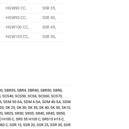
HGW90 CC,
SSR 35,
HGW95 CC,
SSR 40,
HGW100 CC,
SSR 45,
HGW105 CC,
SSR 50,
30
,
SBR35
,
SBR4
,
SBR40
,
SBR50
,
SBR6
,
4
,
SCS40
,
SCS50
,
SCS6
,
SCS60
,
SCS70
,
A
,
SDM 35-SA
,
SDM 4-SA
,
SDM 40-SA
,
SDM
20
,
SK 25
,
SK 30
,
SK 35
,
SK 40
,
SK 50
,
SK10
,
20
,
SR25
,
SR30
,
SR35
,
SR40
,
SR45
,
SR50
,
0 H100 C
,
SRS 55 H105 C
,
SRS15 H15 C
,
60 C
,
SSR 15
,
SSR 20
,
SSR 25
,
SSR 30
,
SSR