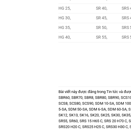
HG 25,
SR 40,
SRS 
HG 30,
SR 45,
SRS 
HG 35,
SR 50,
SRS 
HG 40,
SR 55,
SRS 
Bài viết này được đăng trong
Tin tức
và đượ
SBR60
,
SBR70
,
SBR8
,
SBR80
,
SBR90
,
SCS1
SCS8
,
SCS80
,
SCS90
,
SDM 10-SA
,
SDM 100
5-SA
,
SDM 50-SA
,
SDM 6-SA
,
SDM 60-SA
,
S
SK12
,
SK13
,
SK16
,
SK20
,
SK25
,
SK30
,
SK35
SR55
,
SR60
,
SRS 15 H65 C
,
SRS 20 H70 C
,
S
SRS20 H20 C
,
SRS25 H25 C
,
SRS30 H30 C
,