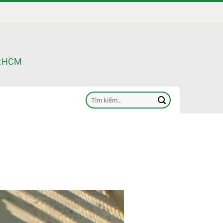
TP.HCM
Tìm
kiếm: