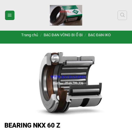
Bỏ
qua
nội
dung
Trang chủ
/
BẠC ĐẠN VÒNG BI Ổ BI
/
BẠC ĐẠN IKO
BEARING NKX 60 Z