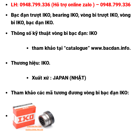
LH: 0948.799.336 (Hỗ trợ online zalo ) – 0948.799.336
Bạc đạn trượt IKO
,
bearing IKO
,
vòng bi trượt IKO
,
vòng
bi IKO
,
bạc đạn IKO
.
Thông số kỹ thuật vòng bi bạc đạn:
IKO
tham khảo tại “
catalogue
”
www.bacdan.info
.
Thương hiệu:
IKO
.
Xuất xứ : JAPAN (NHẬT)
Tham khảo các mã tương đương
vòng bi bạc đạn IKO
: