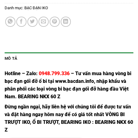
Danh mục:
BẠC ĐẠN IKO
MÔ TẢ
Hotline – Zalo:
0948.799.336
– Tư vấn mua hàng vòng bi
bạc đạn
gối đỡ ổ bi tại
www.bacdan.info
, nhập khẩu và
phân phối các loại
vòng bi
bạc đạn gối đỡ hàng đầu Việt
Nam. BEARING NKX 60 Z
Đừng ngần ngạ
i,
hãy liên hệ với chúng tôi để được tư vấn
và đặt hàng ngay hôm nay để có giá tốt nhất
VÒNG BI
TRƯỢT IKO
,
Ổ BI TRƯỢT
,
BEARING IKO
: BEARING NKX 60
Z