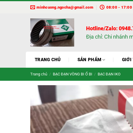
Bỏ
minhcuong.ngocha@gmail.com
08:00 - 17:00
qua
nội
dung
Hotline/Zalo: 0948
Địa chỉ: Chi nhánh 
TRANG CHỦ
SẢN PHẨM
GIỚI
Trang chủ
/
BẠC ĐẠN VÒNG BI Ổ BI
/
BẠC ĐẠN IKO