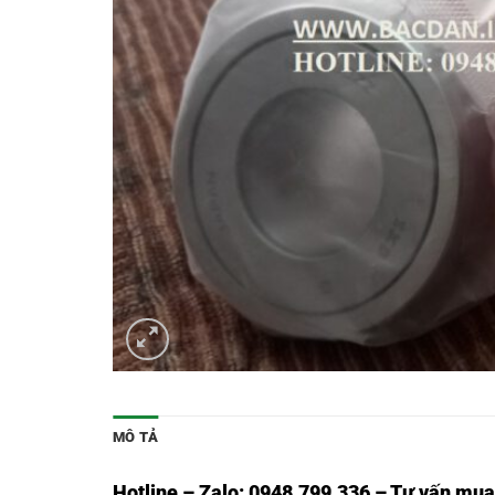
MÔ TẢ
Hotline – Zalo: 0948.799.336 – Tư vấn mua