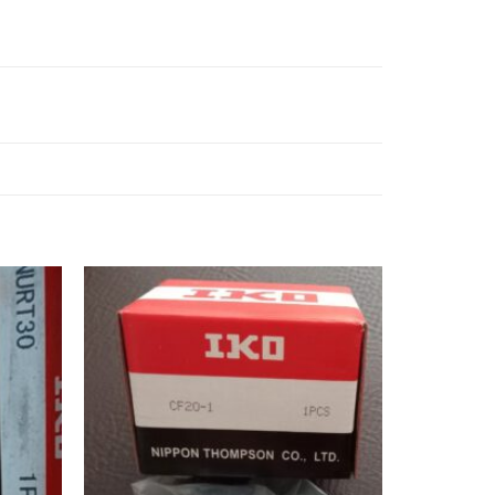
BEARING
BEARING
BEARING
RNAST12 Z
RNAST12 ZZ
RNAST12ZZ JNS,
JNS,
JNS,
BEARING
BEARING
BEARING
RNAST15 Z
RNAST15 ZZ
RNAST15ZZ JNS,
JNS,
JNS,