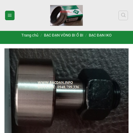
Bỏ
qua
nội
dung
Trang chủ
/
BẠC ĐẠN VÒNG BI Ổ BI
/
BẠC ĐẠN IKO