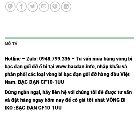
MÔ TẢ
Hotline – Zalo: 0948.799.336 – Tư vấn mua hàng vòng bi
bạc đạn
gối đỡ ổ bi tại
www.bacdan.info
, nhập khẩu và
phân phối các loại vòng bi bạc đạn gối đỡ hàng đầu Việt
Nam
. BẠC ĐẠN CF10-1UU
Đừng ngần ngại, hãy liên hệ với chúng tôi để được tư vấn
và đặt hàng ngay hôm nay để có giá tốt nhất
VÒNG BI
IKO
:BẠC ĐẠN CF10-1UU
Ổ BI
Ổ BI
Ổ BI
Ổ BI
Ổ BI
Ổ BI
Ổ BI
Ổ B
CF12-
CF12-
CF12-
KR40
KRV40
NUKR40
CF12-
KR
1
1UU
1UU
JNS,
JNS,
JNS,
1 SKF,
SKF