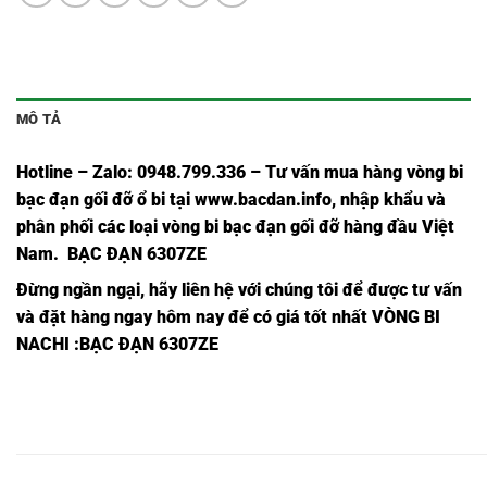
MÔ TẢ
Hotline – Zalo: 0948.799.336 – Tư vấn mua hàng vòng bi
bạc đạn
gối đỡ ổ bi tại
www.bacdan.info
, nhập khẩu và
phân phối các loại vòng bi bạc đạn gối đỡ hàng đầu Việt
Nam
. BẠC ĐẠN 6307ZE
Đừng ngần ngại, hãy liên hệ với chúng tôi để được tư vấn
và đặt hàng ngay hôm nay để có giá tốt nhất
VÒNG BI
NACHI
:BẠC ĐẠN 6307ZE
Ổ BI
Ổ BI
Ổ BI
Ổ BI
Ổ BI
Ổ BI
62312
62312,
62312Z,
62312ZE,
62312ZZE,
62312NSE9,
2NSE9,
Ổ BI
Ổ BI
Ổ BI
Ổ BI
Ổ BI
Ổ BI