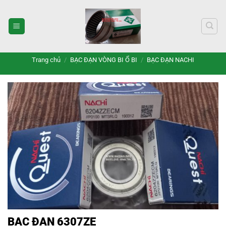
Bỏ
qua
nội
dung
Trang chủ
/
BẠC ĐẠN VÒNG BI Ổ BI
/
BẠC ĐẠN NACHI
BẠC ĐẠN 6307ZE