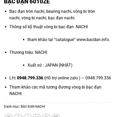
BẠC ĐẠN 6010ZE
Bạc đạn tròn nachi
,
bearing nachi
,
vòng bi tròn
nachi
,
vòng bi nachi
,
bạc đạn nachi
.
Thông số kỹ thuật
vòng bi bạc đạn
: NACHI
tham khảo tại “
catalogue
”
www.bacdan.info
.
Thương hiệu: NACHI.
Xuất xứ : JAPAN (NHẬT)
LH
: 0948.799.336
(Hỗ trợ online zalo ) – 0948.799.336
Tham khảo các mã tương đương
vòng bi bạc đạn
NACHI
:
Danh mục:
BẠC ĐẠN NACHI