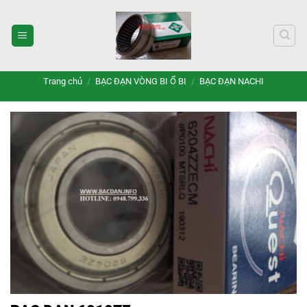
Bỏ
qua
nội
dung
Trang chủ
/
BẠC ĐẠN VÒNG BI Ổ BI
/
BẠC ĐẠN NACHI