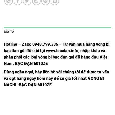
MÔ TẢ
Hotline – Zalo: 0948.799.336 – Tư vấn mua hàng vòng bi
bạc đạn
gối đỡ ổ bi tại
www.bacdan.info
, nhập khẩu và
phân phối các loại vòng bi bạc đạn gối đỡ hàng đầu Việt
Nam
. BẠC ĐẠN 6010ZE
Đừng ngần ngại, hãy liên hệ với chúng tôi để được tư vấn
và đặt hàng ngay hôm nay để có giá tốt nhất
VÒNG BI
NACHI
:BẠC ĐẠN 6010ZE
VÒNG
VÒN
VÒNG
VÒNG
VÒNG
VÒNG BI
BI
VÒNG BI
BI
BI
BI
BI
6807ZZE,
6807
6807NSE9,
6807
6807,
6807Z,
6807ZE,
2NSE9,
ZZE,