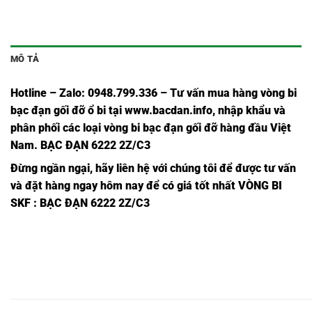
MÔ TẢ
Hotline – Zalo: 0948.799.336 – Tư vấn mua hàng vòng bi
bạc đạn
gối đỡ ổ bi tại
www.bacdan.info
, nhập khẩu và
phân phối các loại vòng bi bạc đạn gối đỡ hàng đầu Việt
Nam
. BẠC ĐẠN 6222 2Z/C3
Đừng ngần ngại, hãy liên hệ với chúng tôi để được tư vấn
và đặt hàng ngay hôm nay để có giá tốt nhất
VÒNG BI
SKF
: BẠC ĐẠN 6222 2Z/C3
BẠC
BẠC
BẠC
B
BẠC
BẠC ĐẠN
BẠC ĐẠN
BẠC
ĐẠN
ĐẠN
ĐẠN
Đ
ĐẠN
INOX
INOX
ĐẠN
INOX
INOX
INOX
I
INOX
6000
6000
INOX
6000
6000
6000
6
6000,
2RS1/C3,
2RSH/C3,
6000C3,
2Z/C3,
2Z,
2RS1,
2
BẠC
BẠC
BẠC
B