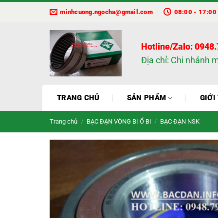
Bỏ
minhcuong.ngocha@gmail.com
08:00 - 17:00
qua
nội
dung
Hotline/Zalo: 0948
Địa chỉ: Chi nhánh 
TRANG CHỦ
SẢN PHẨM
GIỚI
Trang chủ
/
BẠC ĐẠN VÒNG BI Ổ BI
/
BẠC ĐẠN NSK