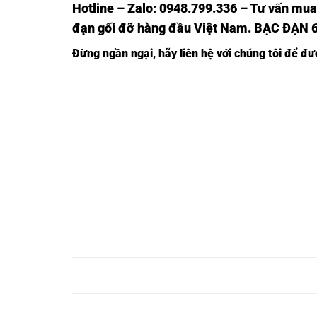
Hotline – Zalo: 0948.799.336 – Tư vấn mua
đạn gối đỡ hàng đầu Việt Nam
. BẠC ĐẠN 
Đừng ngần ngại, hãy liên hệ với chúng tôi để đ
VÒNG BI
VÒNG BI 6821,
VÒNG BI 6821C3,
6821Z,
VÒNG BI
VÒNG BI 6822,
VÒNG BI 6822C3,
6822Z,
VÒNG BI
VÒNG BI 6823,
VÒNG BI 6823C3,
6823Z,
VÒNG BI
VÒNG BI 6824,
VÒNG BI 6824C3,
6824Z,
VÒNG BI
VÒNG BI 6825,
VÒNG BI 6825C3,
6825Z,
VÒNG BI
VÒNG BI 6826,
VÒNG BI 6826C3,
6826Z,
VÒNG BI
VÒNG BI 6827,
VÒNG BI 6827C3,