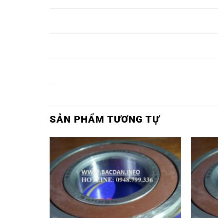
6827Z,
VÒNG BI
VÒNG BI 6828,
VÒNG BI 6828C3,
6828Z,
VÒNG BI
VÒNG BI 6829,
VÒNG BI 6829C3,
6829Z,
VÒNG BI
VÒNG BI 6830,
VÒNG BI 6830C3,
6830Z,
SẢN PHẨM TƯƠNG TỰ