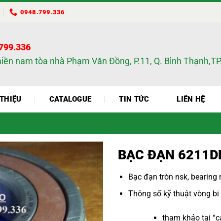
0948.799.336
.799.336
miền nam tòa nhà Phạm Văn Đồng, P.11, Q. Bình Thạnh,
 THIỆU
CATALOGUE
TIN TỨC
LIÊN HỆ
BẠC ĐẠN 6211D
Bạc đạn tròn nsk
,
bearing 
Thông số kỹ thuật
vòng bi
tham khảo tại “
c