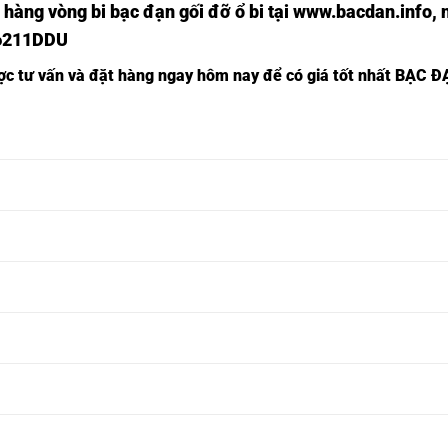
 hàng vòng bi bạc đạn
gối đỡ ổ bi tại
www.bacdan.info
, 
6211DDU
ược tư vấn và đặt hàng ngay hôm nay để có giá tốt nhất
BẠC Đ
VÒNG BI
VÒNG BI
VÒNG BI
VÒNG BI
6821ZC3,
6821ZZC3,
6821ZZ,
6821DDU,
VÒNG BI
VÒNG BI
VÒNG BI
VÒNG BI
6822ZC3,
6822ZZC3,
6822ZZ,
6822DDU,
VÒNG BI
VÒNG BI
VÒNG BI
VÒNG BI
6823ZC3,
6823ZZC3,
6823ZZ,
6823DDU,
VÒNG BI
VÒNG BI
VÒNG BI
VÒNG BI
6824ZC3,
6824ZZC3,
6824ZZ,
6824DDU,
VÒNG BI
VÒNG BI
VÒNG BI
VÒNG BI
6825ZC3,
6825ZZC3,
6825ZZ,
6825DDU,
VÒNG BI
VÒNG BI
VÒNG BI
VÒNG BI
6826ZC3,
6826ZZC3,
6826ZZ,
6826DDU,
VÒNG BI
VÒNG BI
VÒNG BI
VÒNG BI