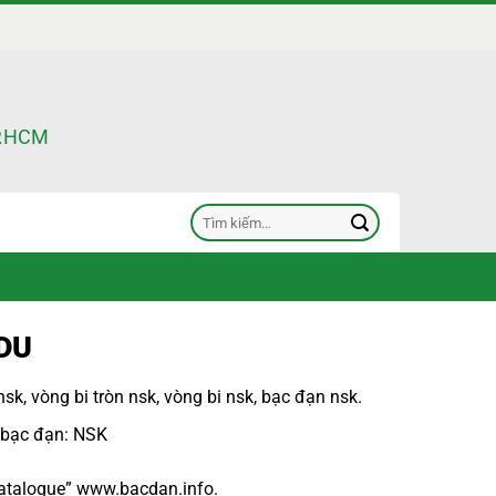
TP.HCM
Tìm
kiếm:
DU
nsk
,
vòng bi tròn nsk
,
vòng bi nsk
,
bạc đạn nsk
.
 bạc đạn
: NSK
atalogue
”
www.bacdan.info
.