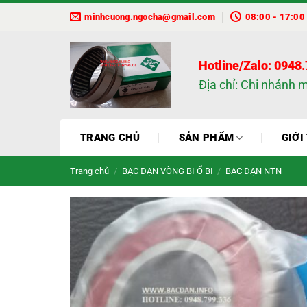
Bỏ
minhcuong.ngocha@gmail.com
08:00 - 17:00
qua
nội
dung
Hotline/Zalo: 0948
Địa chỉ: Chi nhánh 
TRANG CHỦ
SẢN PHẨM
GIỚI
Trang chủ
/
BẠC ĐẠN VÒNG BI Ổ BI
/
BẠC ĐẠN NTN