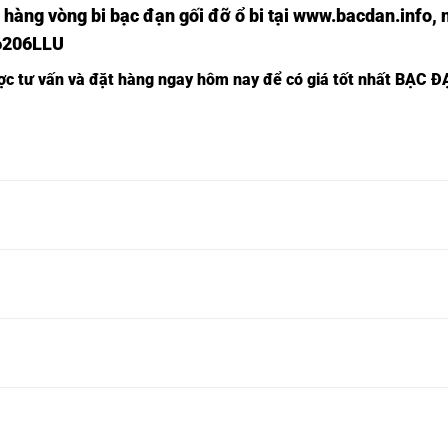
 hàng vòng bi bạc đạn
gối đỡ ổ bi tại
www.bacdan.info
, 
6206LLU
ược tư vấn và đặt hàng ngay hôm nay để có giá tốt nhất
BẠC Đ
G BI
VÒNG BI
VÒNG BI
VÒNG BI
VÒNG BI
0ZZC3-
6320ZZ-
6320LLU-
6320LLUC3-
6320CM-
,
NTN,
NTN,
NTN,
NTN,
G BI
VÒNG BI
VÒNG BI
VÒNG BI
VÒNG BI
1ZZC3-
6321ZZ-
6321LLU-
6321LLUC3-
6321CM-
,
NTN,
NTN,
NTN,
NTN,
G BI
VÒNG BI
VÒNG BI
VÒNG BI
VÒNG BI
2ZZC3-
6322ZZ-
6322LLU-
6322LLUC3-
6322CM-
,
NTN,
NTN,
NTN,
NTN,
G BI
VÒNG BI
VÒNG BI
VÒNG BI
VÒNG BI
4ZZC3-
6324ZZ-
6324LLU-
6324LLUC3-
6324CM-
,
NTN,
NTN,
NTN,
NTN,
G BI
VÒNG BI
VÒNG BI
VÒNG BI
VÒNG BI
6ZZC3-
6326ZZ-
6326LLU-
6326LLUC3-
6326CM-
,
NTN,
NTN,
NTN,
NTN,