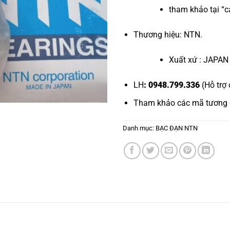
tham khảo tại “
c
Thương hiệu: NTN.
Xuất xứ : JAPAN
LH
: 0948.799.336
(Hỗ trợ 
Tham khảo các mã tương
Danh mục:
BẠC ĐẠN NTN