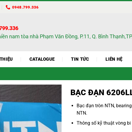
0948.799.336
.799.336
miền nam tòa nhà Phạm Văn Đồng, P.11, Q. Bình Thạnh,
 THIỆU
CATALOGUE
TIN TỨC
LIÊN HỆ
BẠC ĐẠN 6206L
Bạc đạn tròn NTN
,
bearin
NTN
.
Thông số kỹ thuật
vòng bi