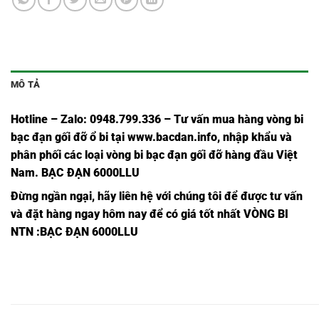
MÔ TẢ
Hotline – Zalo: 0948.799.336 – Tư vấn mua hàng vòng bi
bạc đạn
gối đỡ ổ bi tại
www.bacdan.info
, nhập khẩu và
phân phối các loại vòng bi bạc đạn gối đỡ hàng đầu Việt
Nam
. BẠC ĐẠN 6000LLU
Đừng ngần ngại, hãy liên hệ với chúng tôi để được tư vấn
và đặt hàng ngay hôm nay để có giá tốt nhất
VÒNG BI
NTN
:BẠC ĐẠN 6000LLU
BẠC
BẠC
BẠC
BẠC
BẠC ĐẠN
BẠC ĐẠN
BẠC 
ĐẠN
ĐẠN
ĐẠN
ĐẠN
6214ZC3,
6214ZZC3,
6214
6214,
6214C3,
6214Z,
6214ZZ,
BẠC
BẠC
BẠC
BẠC