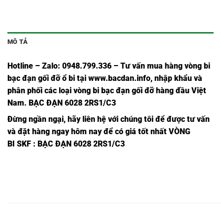
MÔ TẢ
Hotline – Zalo: 0948.799.336 – Tư vấn mua hàng vòng bi
bạc đạn
gối đỡ ổ bi tại
www.bacdan.info
, nhập khẩu và
phân phối các loại vòng bi bạc đạn gối đỡ hàng đầu Việt
Nam
. BẠC ĐẠN 6028 2RS1/C3
Đừng ngần ngại, hãy liên hệ với chúng tôi để được tư vấn
và đặt hàng ngay hôm nay để có giá tốt nhất
VÒNG
BI SKF
: BẠC ĐẠN 6028 2RS1/C3
VÒNG
VÒNG
VÒNG
VÒNG
VÒNG BI
VÒNG BI
VÒNG
BI
BI
BI
BI
6070
6070
BI
6070
6070
6070
6070,
2RS1/C3,
2RSH/C3,
6070C3,
2Z/C3,
2Z,
2RS1,
VÒNG
VÒNG
VÒNG
VÒNG
VÒNG BI
VÒNG BI
VÒNG
BI
BI
BI