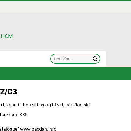
TP.HCM
Tìm
kiếm:
Z/C3
skf
,
vòng bi tròn skf
,
vòng bi skf
,
bạc đạn skf
.
 bạc đạn: SKF
atalogue
”
www.bacdan.info
.