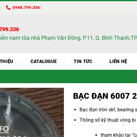
0948.799.336
.799.336
miền nam tòa nhà Phạm Văn Đồng, P.11, Q. Bình Thạnh,
 THIỆU
CATALOGUE
TIN TỨC
LIÊN HỆ
BẠC ĐẠN 6007 2
Bạc đạn tròn skf
,
bearing 
Thông số kỹ thuật vòng bi
tham khảo tại “
c