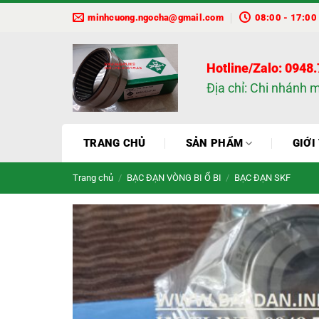
Bỏ
minhcuong.ngocha@gmail.com
08:00 - 17:00
qua
nội
dung
Hotline/Zalo: 0948
Địa chỉ: Chi nhánh 
TRANG CHỦ
SẢN PHẨM
GIỚI
Trang chủ
/
BẠC ĐẠN VÒNG BI Ổ BI
/
BẠC ĐẠN SKF