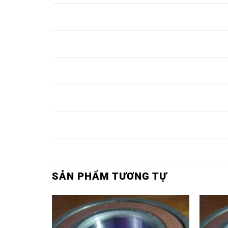
BẠC ĐẠN 22280EAKE4,
BẠC ĐẠN TRÒN 
BẠC ĐẠN 22284EAKE4,
BẠC ĐẠN TRÒN 
BẠC ĐẠN 22288EAKE4,
BẠC ĐẠN TRÒN 
BẠC ĐẠN 22292EAKE4,
BẠC ĐẠN TRÒN 
BẠC ĐẠN 22296EAKE4,
BẠC ĐẠN TRÒN 
SẢN PHẨM TƯƠNG TỰ