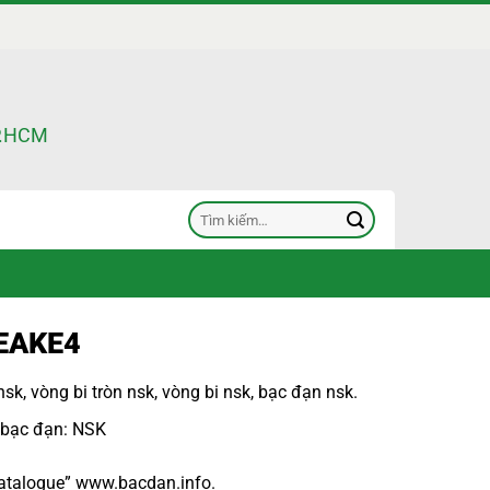
TP.HCM
Tìm
kiếm:
EAKE4
nsk
,
vòng bi tròn nsk
,
vòng bi nsk
,
bạc đạn nsk
.
 bạc đạn
: NSK
atalogue
”
www.bacdan.info
.