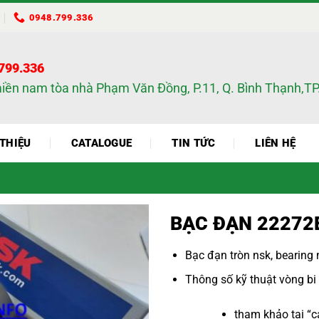
0948.799.336
.799.336
miền nam tòa nhà Phạm Văn Đồng, P.11, Q. Bình Thạnh,
 THIỆU
CATALOGUE
TIN TỨC
LIÊN HỆ
BẠC ĐẠN 22272
Bạc đạn tròn nsk
,
bearing 
Thông số kỹ thuật
vòng bi
tham khảo tại “
c