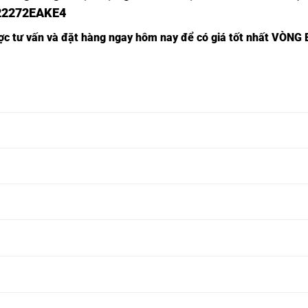
22272EAKE4
ược tư vấn và đặt hàng ngay hôm nay để có giá tốt nhất
VÒNG B
22230EAKE4,
BẠC ĐẠN INOX 22230EAKE4,
22232EAKE4,
BẠC ĐẠN INOX 22232EAKE4,
22234EAKE4,
BẠC ĐẠN INOX 22234EAKE4,
22236EAKE4,
BẠC ĐẠN INOX 22236EAKE4,
22238EAKE4,
BẠC ĐẠN INOX 22238EAKE4,
22240EAKE4,
BẠC ĐẠN INOX 22240EAKE4,