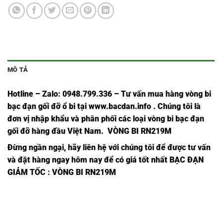
MÔ TẢ
Hotline – Zalo: 0948.799.336 – Tư vấn mua hàng vòng bi
bạc đạn
gối đỡ ổ bi tại
www.bacdan.info
. Chúng tôi là
đơn vị nhập khẩu và phân phối các loại vòng bi bạc đạn
gối đỡ hàng đầu Việt Nam
. VÒNG BI RN219M
Đừng ngần ngại, hãy liên hệ với chúng tôi để được tư vấn
và đặt hàng ngay hôm nay để có giá tốt nhất
BẠC ĐẠN
GIẢM TỐC
: VÒNG BI RN219M
VÒNG BI
VÒNG BI
VÒNG BI
VÒNG BI
V
612 21
41406-11YEX,
15UZE8106,
15UZE8106,
1
YRX,