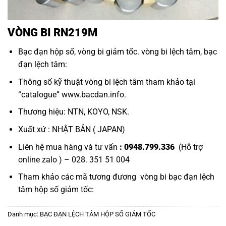
VÒNG BI RN219M
Bạc đạn hộp số
,
vòng bi giảm tốc
.
vòng bi lệch tâm
,
bạc
đạn lệch tâm
:
Thông số kỹ thuật vòng bi lệch tâm tham khảo tại
“
catalogue
”
www.bacdan.info
.
Thương hiệu: NTN, KOYO, NSK.
Xuất xứ : NHẬT BẢN ( JAPAN)
Liên hệ mua hàng và tư vấn
: 0948.799.336
(Hỗ trợ
online zalo ) – 028. 351 51 004
Tham khảo các mã tương đương
vòng bi bạc đạn lệch
tâm hộp số giảm tốc
:
Danh mục:
BẠC ĐẠN LỆCH TÂM HỘP SỐ GIẢM TỐC