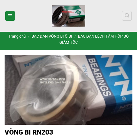
Bỏ
qua
nội
dung
Trang chủ
/
BẠC ĐẠN VÒNG BI Ổ BI
/
BẠC ĐẠN LỆCH TÂM HỘP SỐ
GIẢM TỐC
VÒNG BI RN203