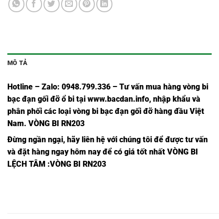
MÔ TẢ
Hotline – Zalo: 0948.799.336 – Tư vấn mua hàng vòng bi
bạc đạn
gối đỡ ổ bi tại
www.bacdan.info
, nhập khẩu và
phân phối các loại vòng bi bạc đạn gối đỡ hàng đầu Việt
Nam
. VÒNG BI RN203
Đừng ngần ngại, hãy liên hệ với chúng tôi để được tư vấn
và đặt hàng ngay hôm nay để có giá tốt nhất
VÒNG BI
LỆCH TÂM
:VÒNG BI RN203
VÒNG BI
VÒNG BI
VÒNG BI
TRANS61413-
VÒNG BI 616 87 YSX,
22UZ21111T2
TRANS61
17,
PX1,