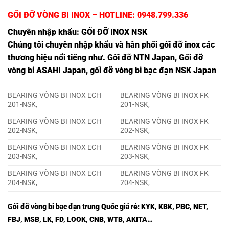
GỐI ĐỠ VÒNG BI INOX
– HOTLINE: 0948.799.336
Chuyên nhập khẩu:
GỐI ĐỠ INOX NSK
Chúng tôi chuyên nhập khẩu và hân phối gối đỡ inox các
thương hiệu nổi tiếng như. Gối đỡ NTN Japan, Gối đỡ
vòng bi ASAHI Japan, gối đỡ vòng bi bạc đạn NSK Japan
BEARING VÒNG BI INOX ECH
BEARING VÒNG BI INOX FK
201-NSK,
201-NSK,
BEARING VÒNG BI INOX ECH
BEARING VÒNG BI INOX FK
202-NSK,
202-NSK,
BEARING VÒNG BI INOX ECH
BEARING VÒNG BI INOX FK
203-NSK,
203-NSK,
BEARING VÒNG BI INOX ECH
BEARING VÒNG BI INOX FK
204-NSK,
204-NSK,
Gối đỡ vòng bi bạc đạn trung Quốc giá rẻ: KYK, KBK, PBC, NET,
FBJ, MSB, LK, FD, LOOK, CNB, WTB, AKITA…