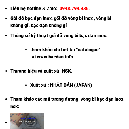
Liên hệ hotline & Zalo:
0948.799.336
.
Gối đỡ bạc đạn inox
,
gối đỡ vòng bi inox
,
vòng bi
không gỉ
,
bạc đạn không gỉ
Thông số kỹ thuật
gối đỡ vòng bi bạc đạn inox
:
tham khảo chi tiết tại “
catalogue
”
tại
www.bacdan.info
.
Thương hiệu và xuất xứ: NSK.
Xuất xứ : NHẬT BẢN (JAPAN)
Tham khảo các mã tương đương
vòng bi bạc đạn inox
nsk
: