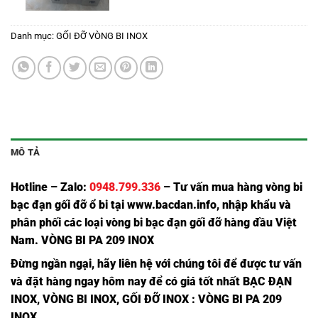
Danh mục:
GỐI ĐỠ VÒNG BI INOX
MÔ TẢ
Hotline – Zalo:
0948.799.336
– Tư vấn mua hàng vòng bi
bạc đạn
gối đỡ ổ bi tại
www.bacdan.info
, nhập khẩu và
phân phối các loại vòng bi
bạc đạn
gối đỡ hàng đầu Việt
Nam
. VÒNG BI PA 209 INOX
Đừng ngần ngạ
i,
hãy liên hệ với chúng tôi để được tư vấn
và đặt hàng ngay hôm nay để có giá tốt nhất
BẠC ĐẠN
INOX
,
VÒNG BI INOX
,
GỐI ĐỠ INOX
: VÒNG BI PA 209
INOX