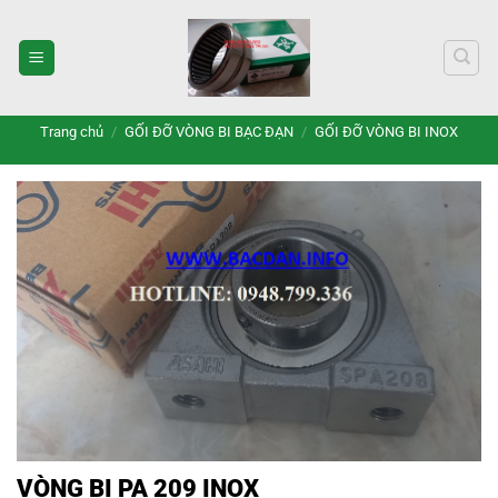
Bỏ
qua
nội
dung
Trang chủ
/
GỐI ĐỠ VÒNG BI BẠC ĐẠN
/
GỐI ĐỠ VÒNG BI INOX
VÒNG BI PA 209 INOX