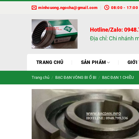
Bỏ
minhcuong.ngocha@gmail.com
08:00 - 17:00
qua
nội
dung
Hotline/Zalo: 0948
Địa chỉ: Chi nhánh 
TRANG CHỦ
SẢN PHẨM
GIỚI
Trang chủ
/
BẠC ĐẠN VÒNG BI Ổ BI
/
BẠC ĐẠN 1 CHIỀU