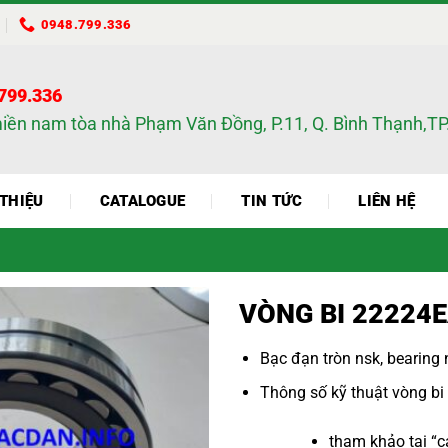
0948.799.336
.799.336
miền nam tòa nhà Phạm Văn Đồng, P.11, Q. Bình Thạnh,
 THIỆU
CATALOGUE
TIN TỨC
LIÊN HỆ
VÒNG BI 22224
Bạc đạn tròn nsk
,
bearing 
Thông số kỹ thuật
vòng bi
tham khảo tại “
c