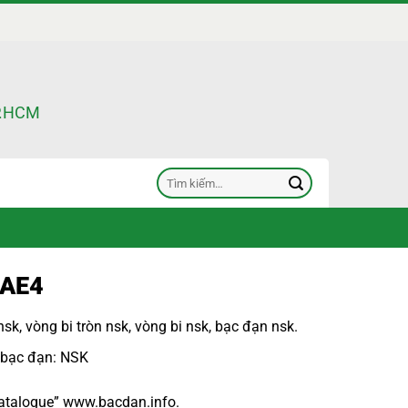
TP.HCM
Tìm
kiếm:
EAE4
nsk
,
vòng bi tròn nsk
,
vòng bi nsk
,
bạc đạn nsk
.
 bạc đạn
: NSK
atalogue
”
www.bacdan.info
.