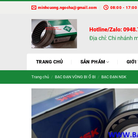
Bỏ
minhcuong.ngocha@gmail.com
08:00 - 17:00
qua
nội
dung
Hotline/Zalo: 0948
Địa chỉ: Chi nhánh 
TRANG CHỦ
SẢN PHẨM
GIỚI
Trang chủ
/
BẠC ĐẠN VÒNG BI Ổ BI
/
BẠC ĐẠN NSK