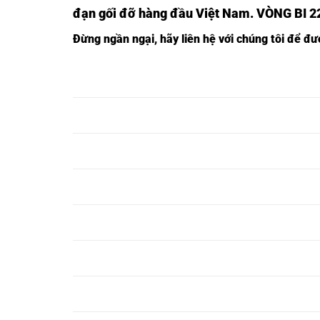
đạn gối đỡ hàng đầu Việt Nam
. VÒNG BI 
Đừng ngần ngạ
i,
hãy liên hệ với chúng tôi để đ
VÒNG BI 22210EAE4,
VÒNG BI TRÒN 
VÒNG BI 22211EAE4,
VÒNG BI TRÒN 
VÒNG BI 22212EAE4,
VÒNG BI TRÒN 
VÒNG BI 22213EAE4,
VÒNG BI TRÒN 
VÒNG BI 22214EAE4,
VÒNG BI TRÒN 
VÒNG BI 22215EAE4,
VÒNG BI TRÒN 
VÒNG BI 22216EAE4,
VÒNG BI TRÒN 