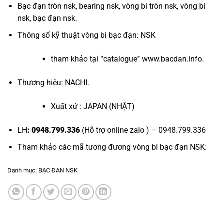
Bạc đạn tròn nsk
,
bearing nsk
,
vòng bi tròn nsk
,
vòng bi
nsk
,
bạc đạn nsk
.
Thông số kỹ thuật
vòng bi bạc đạn
: NSK
tham khảo tại “
catalogue
”
www.bacdan.info
.
Thương hiệu: NACHI.
Xuất xứ : JAPAN (NHẬT)
LH
: 0948.799.336
(Hỗ trợ online zalo ) – 0948.799.336
Tham khảo các mã tương đương
vòng bi bạc đạn NSK
:
Danh mục:
BẠC ĐẠN NSK