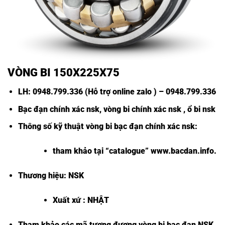
VÒNG BI 150X225X75
LH: 0948.799.336 (Hỗ trợ online zalo ) – 0948.799.336
Bạc đạn chính xác nsk
,
vòng bi chính xác nsk
,
ổ bi nsk
Thông số kỹ thuật
vòng bi bạc đạn chính xác nsk
:
tham khảo tại “
catalogue
”
www.bacdan.info
.
Thương hiệu:
NSK
Xuất xứ : NHẬT
Tham khảo các mã tương đương
vòng bi bạc đạn NSK