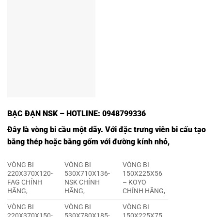
BẠC ĐẠN NSK
– HOTLINE: 0948799336
Đây là vòng bi cầu một dãy. Với đặc trưng viên bi cấu tạo
bằng thép hoặc bằng gốm với đường kính nhỏ,
VÒNG BI
VÒNG BI
VÒNG BI
220X370X120-
530X710X136-
150X225X56
FAG CHÍNH
NSK CHÍNH
– KOYO
HÃNG,
HÃNG,
CHÍNH HÃNG,
VÒNG BI
VÒNG BI
VÒNG BI
220X370X150-
530X780X185-
150X225X75