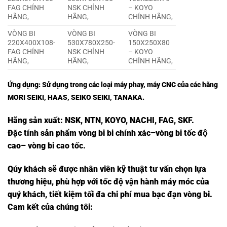
FAG CHÍNH
NSK CHÍNH
– KOYO
HÃNG,
HÃNG,
CHÍNH HÃNG,
VÒNG BI
VÒNG BI
VÒNG BI
220X400X108-
530X780X250-
150X250X80
FAG CHÍNH
NSK CHÍNH
– KOYO
HÃNG,
HÃNG,
CHÍNH HÃNG,
Ứng dụng: Sử dụng trong các loại máy phay, máy
CNC
của các hãng
MORI SEIKI, HAAS, SEIKO SEIKI, TANAKA.
Hãng sản xuất:
NSK
, NTN, KOYO, NACHI, FAG, SKF.
Đặc tính sản phẩm
vòng bi
bi chính xác
–
vòng bi tốc độ
cao
–
vòng bi cao tốc
.
Qúy khách sẽ được nhân viên kỹ thuật tư vấn chọn lựa
thương hiệu, phù hợp với tốc độ vận hành máy móc của
quý khách, tiết kiệm tối đa chi phí mua bạc đạn vòng bi.
Cam kết của chúng tôi: