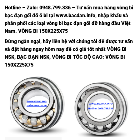
Hotline – Zalo: 0948.799.336 – Tư vấn mua hàng vòng bi
bạc đạn
gối đỡ ổ bi tại
www.bacdan.info
, nhập khẩu và
phân phối các loại vòng bi bạc đạn gối đỡ hàng đầu Việt
Nam
. VÒNG BI 150X225X75
Đừng ngần ngạ
i,
hãy liên hệ với chúng tôi để được tư vấn
và đặt hàng ngay hôm nay để có giá tốt nhất
VÒNG BI
NSK
,
BẠC ĐẠN NSK
,
VÒNG BI TỐC ĐỘ CAO
: VÒNG BI
150X225X75