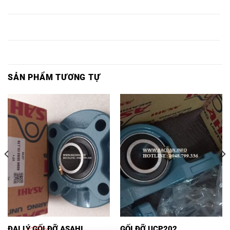
Ổ BI P326,
UCP326,
ASAHI,
P326,
P326,
Ổ BI
Ổ BI P328
VÒNG BI
BẠC ĐẠN
Ổ BI P328,
UCP328,
ASAHI,
P328,
P328,
SẢN PHẨM TƯƠNG TỰ
ĐẠI LÝ GỐI ĐỠ ASAHI
GỐI ĐỠ UCP202