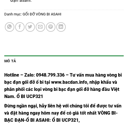
đạn asahi
:
Danh mục:
GỐI ĐỠ VÒNG BI ASAHI
MÔ TẢ
Hotline – Zalo: 0948.799.336 – Tư vấn mua hàng vòng bi
bạc đạn
gối đỡ ổ bi tại
www.bacdan.info
, nhập khẩu và
phân phối các loại vòng bi bạc đạn gối đỡ hàng đầu Việt
Nam
. Ổ BI UCP321
Đừng ngần ngạ
i,
hãy liên hệ với chúng tôi để được tư vấn
và đặt hàng ngay hôm nay để có giá tốt nhất
VÒNG BI-
BẠC ĐẠN-Ổ BI ASAHI
: Ổ BI UCP321,