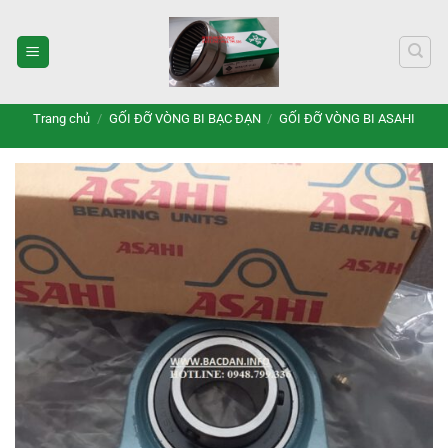
Bỏ
qua
nội
dung
Trang chủ
/
GỐI ĐỠ VÒNG BI BẠC ĐẠN
/
GỐI ĐỠ VÒNG BI ASAHI