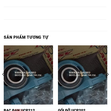
Ổ BI P326,
UCP326,
ASAHI,
P326,
P326,
Ổ BI
Ổ BI P328
VÒNG BI
BẠC ĐẠN
Ổ BI P328,
UCP328,
ASAHI,
P328,
P328,
SẢN PHẨM TƯƠNG TỰ
BẠC ĐẠN UCP212
GỐI ĐỠ UCP202