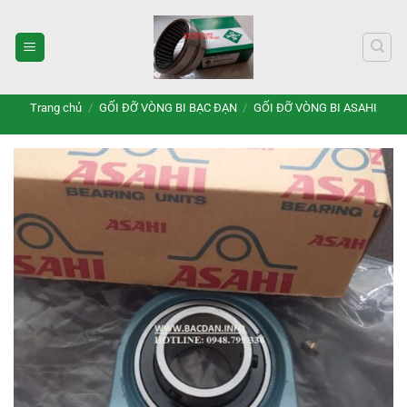
Bỏ
qua
nội
dung
Trang chủ
/
GỐI ĐỠ VÒNG BI BẠC ĐẠN
/
GỐI ĐỠ VÒNG BI ASAHI