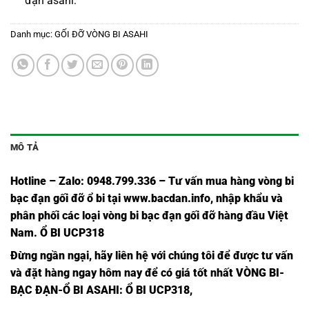
đạn asahi
:
Danh mục:
GỐI ĐỠ VÒNG BI ASAHI
MÔ TẢ
Hotline – Zalo: 0948.799.336 – Tư vấn mua hàng vòng bi
bạc đạn
gối đỡ ổ bi tại
www.bacdan.info
, nhập khẩu và
phân phối các loại vòng bi bạc đạn gối đỡ hàng đầu Việt
Nam
. Ổ BI UCP318
Đừng ngần ngạ
i,
hãy liên hệ với chúng tôi để được tư vấn
và đặt hàng ngay hôm nay để có giá tốt nhất
VÒNG BI-
BẠC ĐẠN-Ổ BI ASAHI
: Ổ BI UCP318,