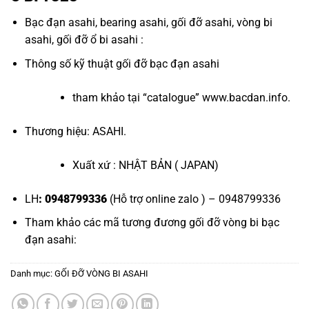
Bạc đạn asahi
,
bearing asahi
,
gối đỡ asahi
,
vòng bi
asahi
,
gối đỡ ổ bi asahi
:
Thông số kỹ thuật
gối đỡ bạc đạn asahi
tham khảo tại “
catalogue
”
www.bacdan.info
.
Thương hiệu: ASAHI.
Xuất xứ : NHẬT BẢN ( JAPAN)
LH
: 0948799336
(Hỗ trợ online zalo ) – 0948799336
Tham khảo các mã tương đương
gối đỡ vòng bi bạc
đạn asahi
:
Danh mục:
GỐI ĐỠ VÒNG BI ASAHI