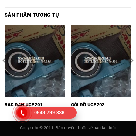
SẢN PHẨM TƯƠNG TỰ
BẠC ĐẠN UCP201
GỐI ĐỠ UCP203
0948 799 336
Copyright © 2011. Bản quyền thuộc về bacdan.info