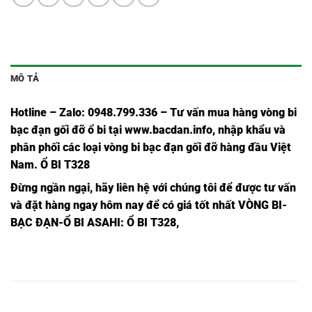
MÔ TẢ
Hotline – Zalo: 0948.799.336 – Tư vấn mua hàng vòng bi
bạc đạn
gối đỡ ổ bi tại
www.bacdan.info
, nhập khẩu và
phân phối các loại vòng bi bạc đạn gối đỡ hàng đầu Việt
Nam
. Ổ BI T328
Đừng ngần ngạ
i,
hãy liên hệ với chúng tôi để được tư vấn
và đặt hàng ngay hôm nay để có giá tốt nhất
VÒNG BI-
BẠC ĐẠN-Ổ BI ASAHI
: Ổ BI T328,
Ổ BI
Ổ BI T307
VÒNG BI
BẠC ĐẠN
Ổ BI T307,
UCT307,
ASAHI,
T307,
T307,
Ổ BI
Ổ BI T308
VÒNG BI
BẠC ĐẠN
Ổ BI T308,
UCT308,
ASAHI,
T308,
T308,