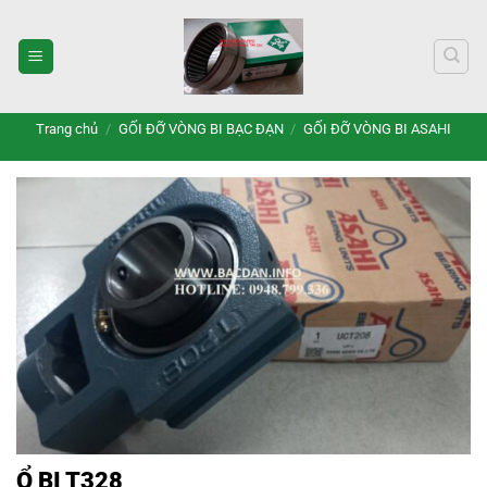
Bỏ
qua
nội
dung
Trang chủ
/
GỐI ĐỠ VÒNG BI BẠC ĐẠN
/
GỐI ĐỠ VÒNG BI ASAHI
Ổ BI T328