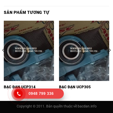
SẢN PHẨM TƯƠNG TỰ
BẠC ĐẠN UCP314
BẠC ĐẠN UCP305
0948 799 336
Copyright © 2011. Bản quyền thuộc về bacdan.info