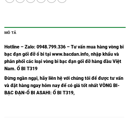
MÔ TẢ
Hotline – Zalo: 0948.799.336 – Tư vấn mua hàng vòng bi
bạc đạn
gối đỡ ổ bi tại
www.bacdan.info
, nhập khẩu và
phân phối các loại vòng bi bạc đạn gối đỡ hàng đầu Việt
Nam
. Ổ BI T319
Đừng ngần ngạ
i,
hãy liên hệ với chúng tôi để được tư vấn
và đặt hàng ngay hôm nay để có giá tốt nhất
VÒNG BI-
BẠC ĐẠN-Ổ BI ASAHI
: Ổ BI T319,
Ổ BI
Ổ BI T307
VÒNG BI
BẠC ĐẠN
Ổ BI T307,
UCT307,
ASAHI,
T307,
T307,
Ổ BI
Ổ BI T308
VÒNG BI
BẠC ĐẠN
Ổ BI T308,
UCT308,
ASAHI,
T308,
T308,