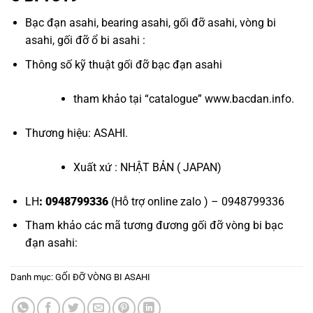
Bạc đạn asahi
,
bearing asahi
,
gối đỡ asahi
,
vòng bi
asahi
,
gối đỡ ổ bi asahi
:
Thông số kỹ thuật
gối đỡ bạc đạn asahi
tham khảo tại “
catalogue
”
www.bacdan.info
.
Thương hiệu: ASAHI.
Xuất xứ : NHẬT BẢN ( JAPAN)
LH
: 0948799336
(Hỗ trợ online zalo ) – 0948799336
Tham khảo các mã tương đương
gối đỡ vòng bi bạc
đạn asahi
:
Danh mục:
GỐI ĐỠ VÒNG BI ASAHI