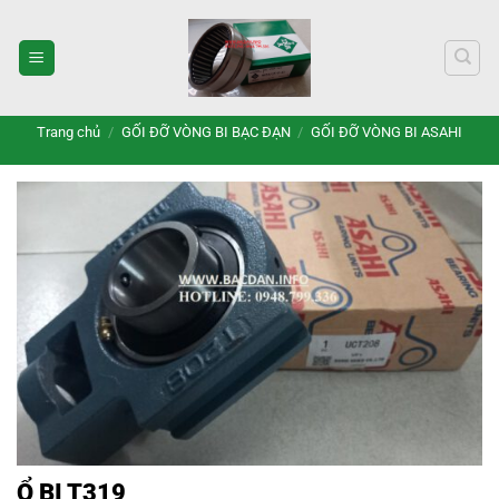
Bỏ
qua
nội
dung
Trang chủ
/
GỐI ĐỠ VÒNG BI BẠC ĐẠN
/
GỐI ĐỠ VÒNG BI ASAHI
Ổ BI T319