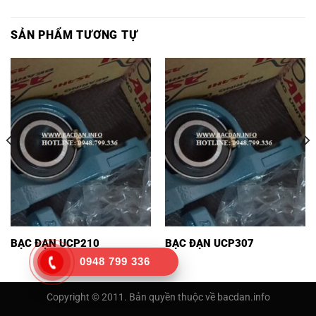
SẢN PHẨM TƯƠNG TỰ
BẠC ĐẠN UCP210
BẠC ĐẠN UCP307
0948 799 336
Copyright © 2011. Bản quyền thuộc về bacdan.info