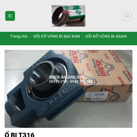
Bỏ
qua
nội
dung
Trang chủ
/
GỐI ĐỠ VÒNG BI BẠC ĐẠN
/
GỐI ĐỠ VÒNG BI ASAHI
Ổ BI T316