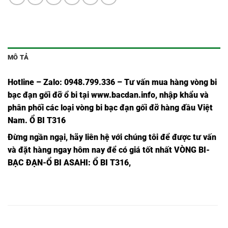
MÔ TẢ
Hotline – Zalo: 0948.799.336 – Tư vấn mua hàng vòng bi
bạc đạn
gối đỡ ổ bi tại
www.bacdan.info
, nhập khẩu và
phân phối các loại vòng bi bạc đạn gối đỡ hàng đầu Việt
Nam
. Ổ BI T316
Đừng ngần ngạ
i,
hãy liên hệ với chúng tôi để được tư vấn
và đặt hàng ngay hôm nay để có giá tốt nhất
VÒNG BI-
BẠC ĐẠN-Ổ BI ASAHI
: Ổ BI T316,
Ổ BI
Ổ BI T307
VÒNG BI
BẠC ĐẠN
Ổ BI T307,
UCT307,
ASAHI,
T307,
T307,
Ổ BI
Ổ BI T308
VÒNG BI
BẠC ĐẠN
Ổ BI T308,
UCT308,
ASAHI,
T308,
T308,