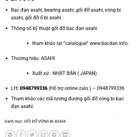
Bạc đạn asahi
,
bearing asahi
,
gối đỡ asahi
,
vòng bi
asahi
,
gối đỡ ổ bi asahi
:
Thông số kỹ thuật
gối đỡ bạc đạn asahi
tham khảo tại “
catalogue
”
www.bacdan.info
.
Thương hiệu: ASAHI.
Xuất xứ : NHẬT BẢN ( JAPAN)
LH
: 0948799336
(Hỗ trợ online zalo ) – 0948799336
Tham khảo các mã tương đương
gối đỡ vòng bi bạc
đạn asahi
:
Danh mục:
GỐI ĐỠ VÒNG BI ASAHI