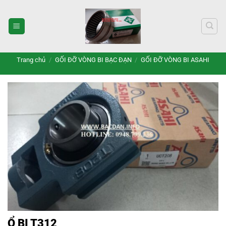
Bỏ
qua
nội
dung
Trang chủ
/
GỐI ĐỠ VÒNG BI BẠC ĐẠN
/
GỐI ĐỠ VÒNG BI ASAHI
Ổ BI T312