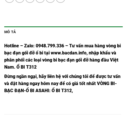
MÔ TẢ
Hotline – Zalo: 0948.799.336 – Tư vấn mua hàng vòng bi
bạc đạn
gối đỡ ổ bi tại
www.bacdan.info
, nhập khẩu và
phân phối các loại vòng bi bạc đạn gối đỡ hàng đầu Việt
Nam
. Ổ BI T312
Đừng ngần ngạ
i,
hãy liên hệ với chúng tôi để được tư vấn
và đặt hàng ngay hôm nay để có giá tốt nhất
VÒNG BI-
BẠC ĐẠN-Ổ BI ASAHI
: Ổ BI T312,
Ổ BI
Ổ BI T217
VÒNG BI
BẠC ĐẠN
Ổ BI T217,
UCT217,
ASAHI,
T217,
T217,
Ổ BI
Ổ BI T218
VÒNG BI
BẠC ĐẠN
Ổ BI T218,
UCT218,
ASAHI,
T218,
T218,