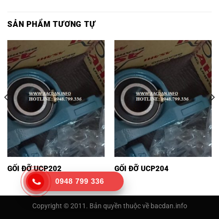
SẢN PHẨM TƯƠNG TỰ
GỐI ĐỠ UCP202
GỐI ĐỠ UCP204
0948 799 336
Copyright © 2011. Bản quyền thuộc về bacdan.info