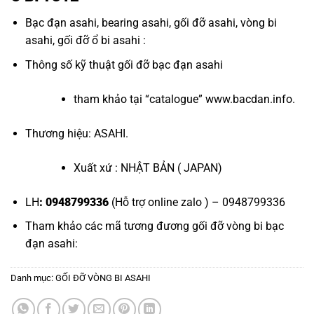
Bạc đạn asahi
,
bearing asahi
,
gối đỡ asahi
,
vòng bi
asahi
,
gối đỡ ổ bi asahi
:
Thông số kỹ thuật
gối đỡ bạc đạn asahi
tham khảo tại “
catalogue
”
www.bacdan.info
.
Thương hiệu: ASAHI.
Xuất xứ : NHẬT BẢN ( JAPAN)
LH
: 0948799336
(Hỗ trợ online zalo ) – 0948799336
Tham khảo các mã tương đương
gối đỡ vòng bi bạc
đạn asahi
:
Danh mục:
GỐI ĐỠ VÒNG BI ASAHI