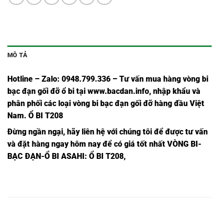
MÔ TẢ
Hotline – Zalo: 0948.799.336 – Tư vấn mua hàng vòng bi
bạc đạn
gối đỡ ổ bi tại
www.bacdan.info
, nhập khẩu và
phân phối các loại vòng bi bạc đạn gối đỡ hàng đầu Việt
Nam
. Ổ BI T208
Đừng ngần ngạ
i,
hãy liên hệ với chúng tôi để được tư vấn
và đặt hàng ngay hôm nay để có giá tốt nhất
VÒNG BI-
BẠC ĐẠN-Ổ BI ASAHI
: Ổ BI T208,
Ổ BI
Ổ BI T201
VÒNG BI
BẠC ĐẠN
Ổ BI T201,
UCT201,
ASAHI,
T201,
T201,
Ổ BI
Ổ BI T202
VÒNG BI
BẠC ĐẠN
Ổ BI T202,
UCT202,
ASAHI,
T202,
T202,