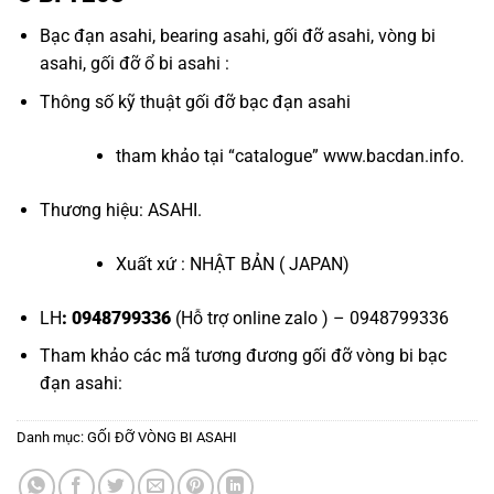
Bạc đạn asahi
,
bearing asahi
,
gối đỡ asahi
,
vòng bi
asahi
,
gối đỡ ổ bi asahi
:
Thông số kỹ thuật
gối đỡ bạc đạn asahi
tham khảo tại “
catalogue
”
www.bacdan.info
.
Thương hiệu: ASAHI.
Xuất xứ : NHẬT BẢN ( JAPAN)
LH
: 0948799336
(Hỗ trợ online zalo ) – 0948799336
Tham khảo các mã tương đương
gối đỡ vòng bi bạc
đạn asahi
:
Danh mục:
GỐI ĐỠ VÒNG BI ASAHI