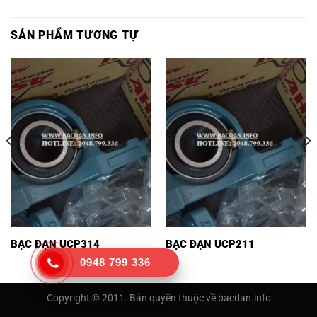
SẢN PHẨM TƯƠNG TỰ
BẠC ĐẠN UCP314
BẠC ĐẠN UCP211
0948 799 336
Copyright © 2011. Bản quyền thuộc về bacdan.info