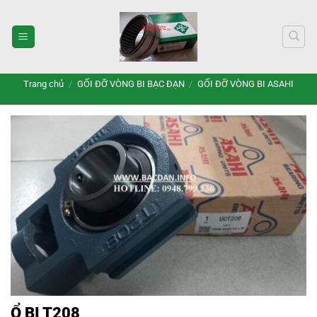
Bỏ
qua
nội
dung
Trang chủ
/
GỐI ĐỠ VÒNG BI BẠC ĐẠN
/
GỐI ĐỠ VÒNG BI ASAHI
Ổ BI T208