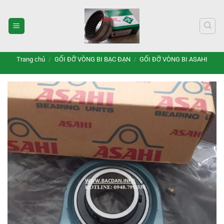
Bỏ
qua
nội
dung
Trang chủ
/
GỐI ĐỠ VÒNG BI BẠC ĐẠN
/
GỐI ĐỠ VÒNG BI ASAHI