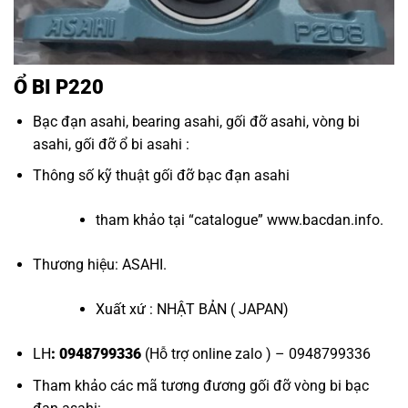
Ổ BI P220
Bạc đạn asahi
,
bearing asahi
,
gối đỡ asahi
,
vòng bi
asahi
,
gối đỡ ổ bi asahi
:
Thông số kỹ thuật
gối đỡ bạc đạn asahi
tham khảo tại “
catalogue
”
www.bacdan.info
.
Thương hiệu: ASAHI.
Xuất xứ : NHẬT BẢN ( JAPAN)
LH
: 0948799336
(Hỗ trợ online zalo ) – 0948799336
Tham khảo các mã tương đương
gối đỡ vòng bi bạc