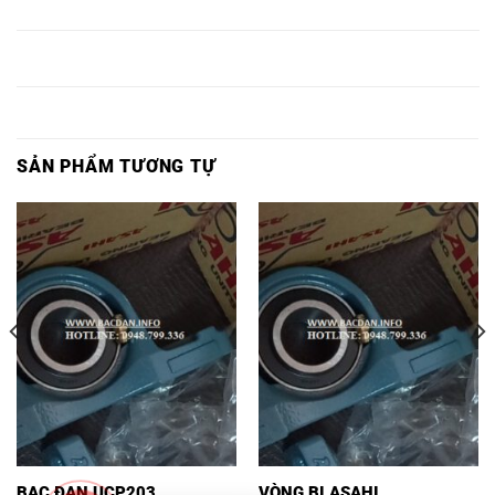
Ổ BI P310,
UCP310,
ASAHI,
P310,
P310,
Ổ BI
Ổ BI P311
VÒNG BI
BẠC ĐẠN
Ổ BI P311,
UCP311,
ASAHI,
P311,
P311,
SẢN PHẨM TƯƠNG TỰ
BẠC ĐẠN UCP203
VÒNG BI ASAHI