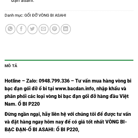
đạn asahi
:
Danh mục:
GỐI ĐỠ VÒNG BI ASAHI
MÔ TẢ
Hotline – Zalo: 0948.799.336 – Tư vấn mua hàng vòng bi
bạc đạn
gối đỡ ổ bi tại
www.bacdan.info
, nhập khẩu và
phân phối các loại vòng bi bạc đạn gối đỡ hàng đầu Việt
Nam
. Ổ BI P220
Đừng ngần ngạ
i,
hãy liên hệ với chúng tôi để được tư vấn
và đặt hàng ngay hôm nay để có giá tốt nhất
VÒNG BI-
BẠC ĐẠN-Ổ BI ASAHI
: Ổ BI P220,