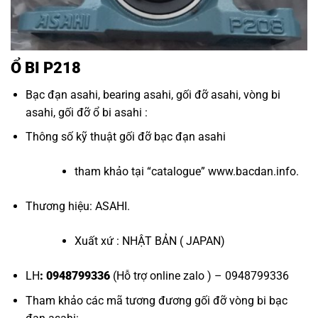
Ổ BI P218
Bạc đạn asahi
,
bearing asahi
,
gối đỡ asahi
,
vòng bi
asahi
,
gối đỡ ổ bi asahi
:
Thông số kỹ thuật
gối đỡ bạc đạn asahi
tham khảo tại “
catalogue
”
www.bacdan.info
.
Thương hiệu: ASAHI.
Xuất xứ : NHẬT BẢN ( JAPAN)
LH
: 0948799336
(Hỗ trợ online zalo ) – 0948799336
Tham khảo các mã tương đương
gối đỡ vòng bi bạc