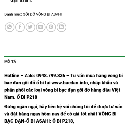
đạn asahi
:
Danh mục:
GỐI ĐỠ VÒNG BI ASAHI
MÔ TẢ
Hotline – Zalo: 0948.799.336 – Tư vấn mua hàng vòng bi
bạc đạn
gối đỡ ổ bi tại
www.bacdan.info
, nhập khẩu và
phân phối các loại vòng bi bạc đạn gối đỡ hàng đầu Việt
Nam
. Ổ BI P218
Đừng ngần ngạ
i,
hãy liên hệ với chúng tôi để được tư vấn
và đặt hàng ngay hôm nay để có giá tốt nhất
VÒNG BI-
BẠC ĐẠN-Ổ BI ASAHI
: Ổ BI P218,