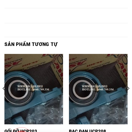
Ổ BI P310,
UCP310,
ASAHI,
P310,
P310,
Ổ BI
Ổ BI P311
VÒNG BI
BẠC ĐẠN
Ổ BI P311,
UCP311,
ASAHI,
P311,
P311,
SẢN PHẨM TƯƠNG TỰ
GỐI ĐỠ UCP203
BẠC ĐẠN UCP208