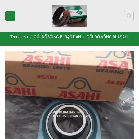
Bỏ
qua
nội
dung
Trang chủ
/
GỐI ĐỠ VÒNG BI BẠC ĐẠN
/
GỐI ĐỠ VÒNG BI ASAHI