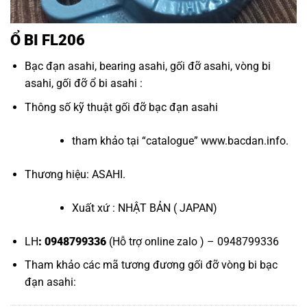
Ổ BI FL206
Bạc đạn asahi
,
bearing asahi
,
gối đỡ asahi
,
vòng bi
asahi
,
gối đỡ ổ bi asahi
:
Thông số kỹ thuật
gối đỡ bạc đạn asahi
tham khảo tại “
catalogue
”
www.bacdan.info
.
Thương hiệu: ASAHI.
Xuất xứ : NHẬT BẢN ( JAPAN)
LH
: 0948799336
(Hỗ trợ online zalo ) – 0948799336
Tham khảo các mã tương đương
gối đỡ vòng bi bạc
đạn asahi
: