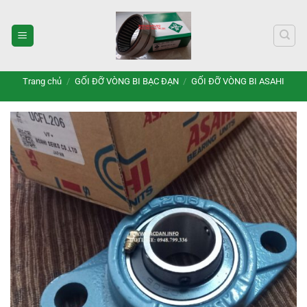
Bỏ
qua
nội
dung
Trang chủ
/
GỐI ĐỠ VÒNG BI BẠC ĐẠN
/
GỐI ĐỠ VÒNG BI ASAHI