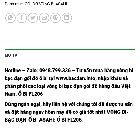
Danh mục:
GỐI ĐỠ VÒNG BI ASAHI
MÔ TẢ
Hotline – Zalo: 0948.799.336 – Tư vấn mua hàng vòng bi
bạc đạn
gối đỡ ổ bi tại
www.bacdan.info
, nhập khẩu và
phân phối các loại vòng bi bạc đạn gối đỡ hàng đầu Việt
Nam
. Ổ BI FL206
Đừng ngần ngạ
i,
hãy liên hệ với chúng tôi để được tư vấn
và đặt hàng ngay hôm nay để có giá tốt nhất
VÒNG BI-
BẠC ĐẠN-Ổ BI ASAHI
: Ổ BI FL206,
Ổ BI
Ổ BI
Ổ BI
VÒNG BI
BẠC ĐẠN