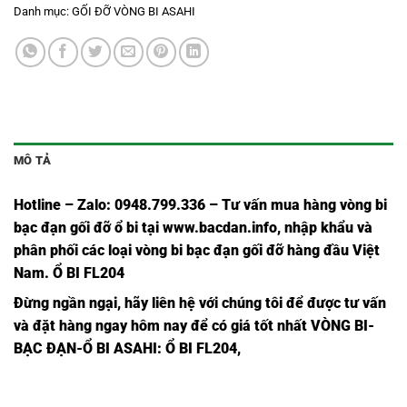
Danh mục:
GỐI ĐỠ VÒNG BI ASAHI
MÔ TẢ
Hotline – Zalo: 0948.799.336 – Tư vấn mua hàng vòng bi
bạc đạn
gối đỡ ổ bi tại
www.bacdan.info
, nhập khẩu và
phân phối các loại vòng bi bạc đạn gối đỡ hàng đầu Việt
Nam
. Ổ BI FL204
Đừng ngần ngạ
i,
hãy liên hệ với chúng tôi để được tư vấn
và đặt hàng ngay hôm nay để có giá tốt nhất
VÒNG BI-
BẠC ĐẠN-Ổ BI ASAHI
: Ổ BI FL204,
Ổ BI
Ổ BI
Ổ BI
VÒNG BI
BẠC ĐẠN