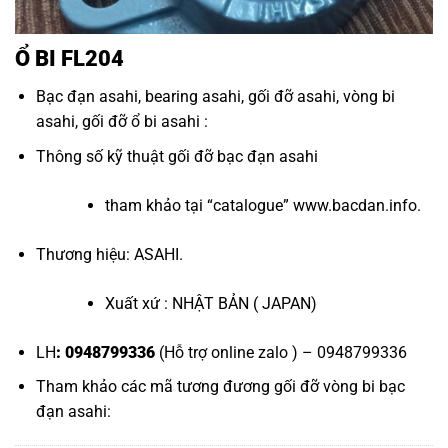
Ổ BI FL204
Bạc đạn asahi
,
bearing asahi
,
gối đỡ asahi
,
vòng bi
asahi
,
gối đỡ ổ bi asahi
:
Thông số kỹ thuật
gối đỡ bạc đạn asahi
tham khảo tại “
catalogue
”
www.bacdan.info
.
Thương hiệu: ASAHI.
Xuất xứ : NHẬT BẢN ( JAPAN)
LH
: 0948799336
(Hỗ trợ online zalo ) – 0948799336
Tham khảo các mã tương đương
gối đỡ vòng bi bạc
đạn asahi
: