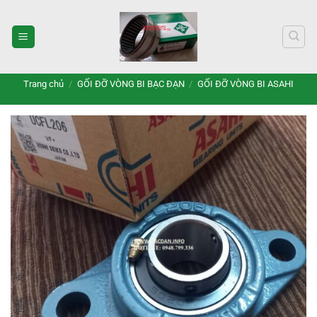
Bỏ
qua
nội
dung
Trang chủ
/
GỐI ĐỠ VÒNG BI BẠC ĐẠN
/
GỐI ĐỠ VÒNG BI ASAHI